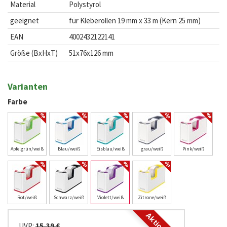
Material
Polystyrol
geeignet
für Kleberollen 19 mm x 33 m (Kern 25 mm)
EAN
4002432122141
Größe (BxHxT)
51x76x126 mm
Varianten
Farbe
Apfelgrün/weiß
Blau/weiß
Eisblau/weiß
grau/weiß
Pink/weiß
Rot/weiß
Schwarz/weiß
Violett/weiß
Zitrone/weiß
UVP:
15,39 €