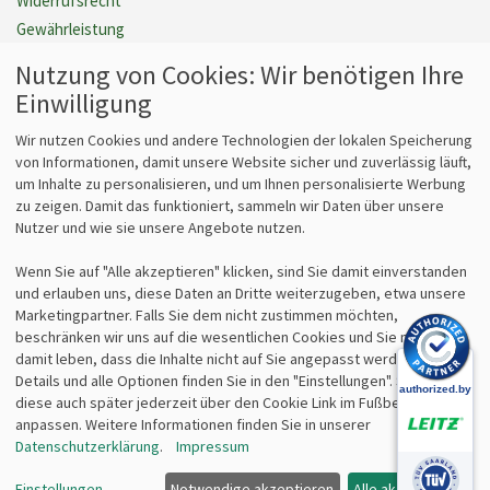
Widerrufsrecht
Gewährleistung
Barrierefreiheit
Nutzung von Cookies: Wir benötigen Ihre
Cookie Einstellungen verwalten
Einwilligung
Vertrag widerrufen
Wir nutzen Cookies und andere Technologien der lokalen Speicherung
von Informationen, damit unsere Website sicher und zuverlässig läuft,
um Inhalte zu personalisieren, und um Ihnen personalisierte Werbung
Fragen
Kontakt
zu zeigen. Damit das funktioniert, sammeln wir Daten über unsere
Nutzer und wie sie unsere Angebote nutzen.
Kontaktformular
bits&paper GmbH
Fragen zum Vertrieb?
Sonnenstr. 6
Wenn Sie auf "Alle akzeptieren" klicken, sind Sie damit einverstanden
info@lz-fachshop.de
85764 Oberschleißheim
und erlauben uns, diese Daten an Dritte weiterzugeben, etwa unsere
Fragen zum Internetshop?
Tel 089/315 70 30
Marketingpartner. Falls Sie dem nicht zustimmen möchten,
webmaster@lz-fachshop.de
Fax 089/315 33 45
beschränken wir uns auf die wesentlichen Cookies und Sie müssen
damit leben, dass die Inhalte nicht auf Sie angepasst werden. Weitere
Details und alle Optionen finden Sie in den "Einstellungen". Sie können
Alle Texte, Grafiken, Bilder und das Layout sind urheberrechtlich
diese auch später jederzeit über den Cookie Link im Fußbereich
geschützt und dürfen nicht ohne ausdrückliche, schriftliche
anpassen. Weitere Informationen finden Sie in unserer
Erlaubnis weiterverwendet werden.
Datenschutzerklärung
.
Impressum
© 2026 bits&paper GmbH - Leitz WOW Klebeband-Tischabroller
Einstellungen
Notwendige akzeptieren
Alle akzeptieren