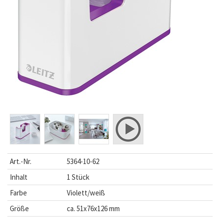
Art.-Nr.
5364-10-62
Inhalt
1 Stück
Farbe
Violett/weiß
Größe
ca. 51x76x126 mm