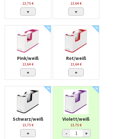
13,75 €
13,64 €
+
+
%
%
Pink/weiß
Rot/weiß
13,64 €
13,64 €
+
+
%
%
Schwarz/weiß
Violett/weiß
13,75 €
13,75 €
+
-
+