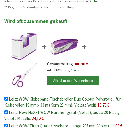
Informationen zur Berechnung des Liefertermins finden Sie
hier
.
** Regulärer Verkaufspreis hier in diesem Shop
Wird oft zusammen gekauft
+
+
Gesamtbetrag:
48,90 €
inkl. MWSt.
zzgl Versand
Alle 3 in den Warenkorb
Leitz WOW Klebeband-Tischabroller Duo Colour, Polystyrol, für
Kleberollen 19 mm x 33 m (Kern 25 mm), Violett/weiß
13,75 €
Leitz New NeXXt WOW Büroheftgerät (Metall), bis zu 30 Blatt,
Violett Metallic
24,12 €
Leitz WOW Titan Qualitätsschere, Länge 205 mm, Violett
11,03 €