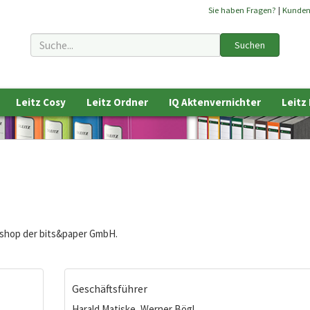
Sie haben Fragen?
|
Kunde
Suchen
Leitz Cosy
Leitz Ordner
IQ Aktenvernichter
Leitz
neshop der bits&paper GmbH.
Geschäftsführer
Harald Matiske, Werner Bögl