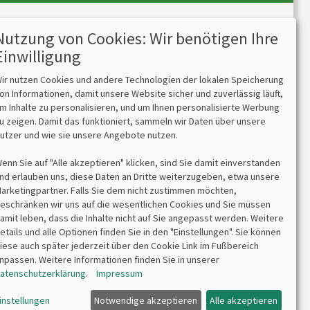
Nutzung von Cookies: Wir benötigen Ihre
Kontakt
Einwilligung
bits&paper GmbH
ir nutzen Cookies und andere Technologien der lokalen Speicherung
Sonnenstr. 6
on Informationen, damit unsere Website sicher und zuverlässig läuft,
85764 Oberschleißheim
m Inhalte zu personalisieren, und um Ihnen personalisierte Werbung
Tel 089/315 70 30
u zeigen. Damit das funktioniert, sammeln wir Daten über unsere
Fax 089/315 33 45
utzer und wie sie unsere Angebote nutzen.
enn Sie auf "Alle akzeptieren" klicken, sind Sie damit einverstanden
nd erlauben uns, diese Daten an Dritte weiterzugeben, etwa unsere
arketingpartner. Falls Sie dem nicht zustimmen möchten,
eschränken wir uns auf die wesentlichen Cookies und Sie müssen
amit leben, dass die Inhalte nicht auf Sie angepasst werden. Weitere
etails und alle Optionen finden Sie in den "Einstellungen". Sie können
iese auch später jederzeit über den Cookie Link im Fußbereich
npassen. Weitere Informationen finden Sie in unserer
atenschutzerklärung
.
Impressum
chriftliche Erlaubnis weiterverwendet werden.
instellungen
Notwendige akzeptieren
Alle akzeptieren