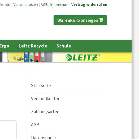
nkonto
|
Versandkosten
|
AGB
|
Impressum
|
Vertrag widerrufen
Warenkorb
anzeigen
 Ergo
Leitz Recycle
Schule
Startseite
Versandkosten
Zahlungsarten
AGB
Datenschutz