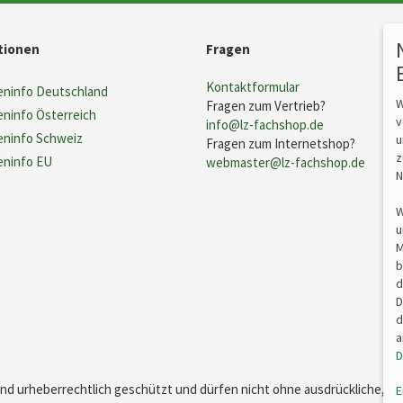
tionen
Fragen
Kontaktformular
ninfo Deutschland
W
Fragen zum Vertrieb?
ninfo Österreich
v
info@lz-fachshop.de
ninfo Schweiz
u
Fragen zum Internetshop?
z
ninfo EU
webmaster@lz-fachshop.de
N
W
u
M
b
d
D
d
a
D
sind urheberrechtlich geschützt und dürfen nicht ohne ausdrückliche, s
E