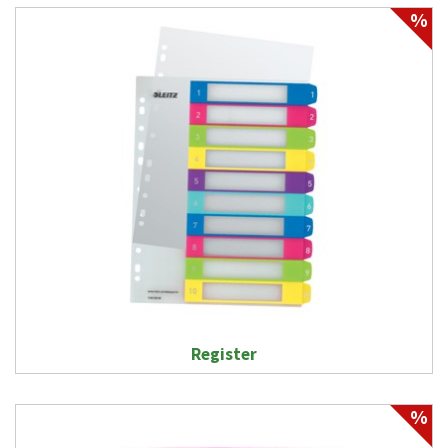
%
Register
%