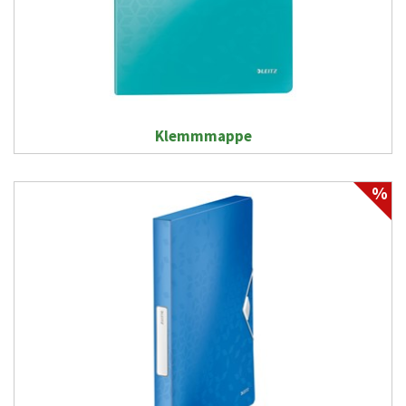
Klemmmappe
%