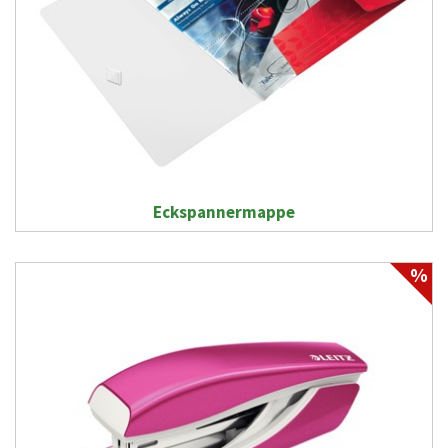
Eckspannermappe
%