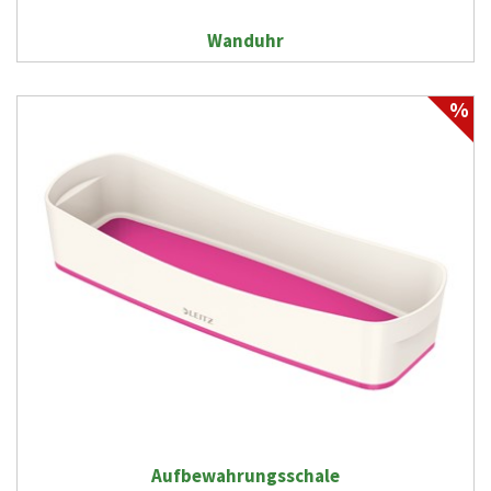
Wanduhr
%
Aufbewahrungsschale