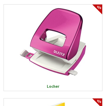
%
Locher
%