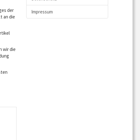
ges der
Impressum
t an die
tikel
 wir die
ndung
sten