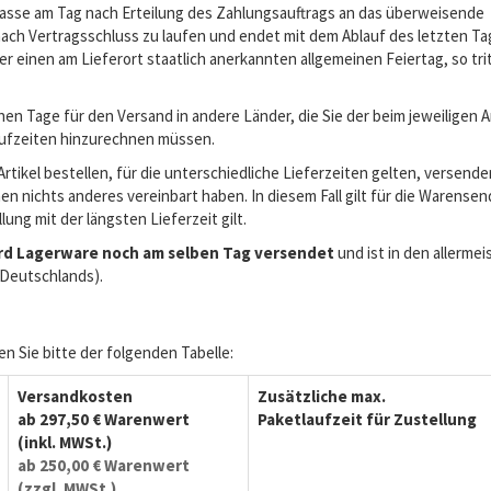
rkasse am Tag nach Erteilung des Zahlungsauftrags an das überweisende
nach Vertragsschluss zu laufen und endet mit dem Ablauf des letzten Ta
der einen am Lieferort staatlich anerkannten allgemeinen Feiertag, so trit
hen Tage für den Versand in andere Länder, die Sie der beim jeweiligen Ar
aufzeiten hinzurechnen müssen.
tikel bestellen, für die unterschiedliche Lieferzeiten gelten, versenden
n nichts anderes vereinbart haben. In diesem Fall gilt für die Warense
lung mit der längsten Lieferzeit gilt.
 wird Lagerware noch am selben Tag versendet
und ist in den allermei
 Deutschlands).
 Sie bitte der folgenden Tabelle:
Versandkosten
Zusätzliche max.
ab 297,50 € Warenwert
Paketlaufzeit für Zustellung
(inkl. MWSt.)
ab 250,00 € Warenwert
(zzgl. MWSt.)