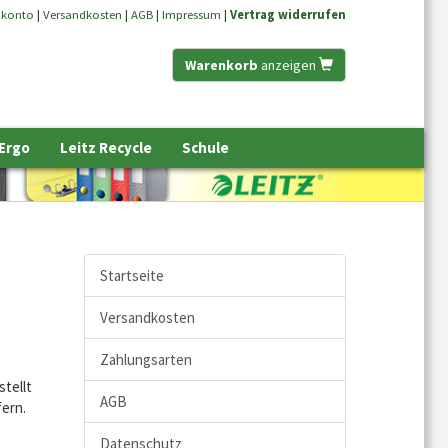
nkonto
|
Versandkosten
|
AGB
|
Impressum
|
Vertrag widerrufen
Warenkorb
anzeigen
 Ergo
Leitz Recycle
Schule
Startseite
Versandkosten
Zahlungsarten
stellt
AGB
fern.
Datenschutz