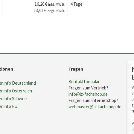
16,20 €
4 Tage
inkl. MWSt.
13,61 €
zzgl. MWSt.
tionen
Fragen
Kontaktformular
ninfo Deutschland
W
Fragen zum Vertrieb?
ninfo Österreich
v
info@lz-fachshop.de
ninfo Schweiz
u
Fragen zum Internetshop?
z
ninfo EU
webmaster@lz-fachshop.de
N
W
u