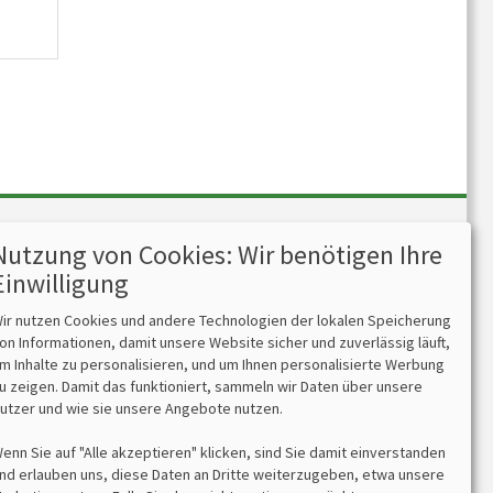
Nutzung von Cookies: Wir benötigen Ihre
Kontakt
Einwilligung
bits&paper GmbH
ir nutzen Cookies und andere Technologien der lokalen Speicherung
Sonnenstr. 6
on Informationen, damit unsere Website sicher und zuverlässig läuft,
85764 Oberschleißheim
m Inhalte zu personalisieren, und um Ihnen personalisierte Werbung
Tel 089/315 70 30
u zeigen. Damit das funktioniert, sammeln wir Daten über unsere
Fax 089/315 33 45
utzer und wie sie unsere Angebote nutzen.
enn Sie auf "Alle akzeptieren" klicken, sind Sie damit einverstanden
nd erlauben uns, diese Daten an Dritte weiterzugeben, etwa unsere