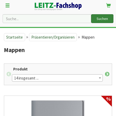
Suchen
»
»
Startseite
Präsentieren/Organisieren
Mappen
Mappen
Produkt
For
14 insgesamt ...
4 in
%