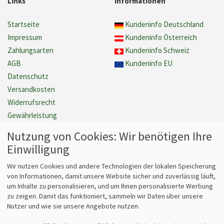
Links
Informationen
Startseite
Kundeninfo Deutschland
Impressum
Kundeninfo Österreich
Zahlungsarten
Kundeninfo Schweiz
AGB
Kundeninfo EU
Datenschutz
Versandkosten
Widerrufsrecht
Gewährleistung
Barrierefreiheit
Nutzung von Cookies: Wir benötigen Ihre
Cookie Einstellungen verwalten
Einwilligung
Vertrag widerrufen
Wir nutzen Cookies und andere Technologien der lokalen Speicherung
von Informationen, damit unsere Website sicher und zuverlässig läuft,
um Inhalte zu personalisieren, und um Ihnen personalisierte Werbung
Fragen
Kontakt
zu zeigen. Damit das funktioniert, sammeln wir Daten über unsere
Nutzer und wie sie unsere Angebote nutzen.
Kontaktformular
bits&paper GmbH
Fragen zum Vertrieb?
Sonnenstr. 6