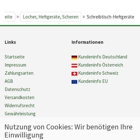
»
»
rtseite
Locher, Heftgeräte, Scheren
Schreibtisch-Heftgeräte
Links
Informationen
Startseite
Kundeninfo Deutschland
Impressum
Kundeninfo Österreich
Zahlungsarten
Kundeninfo Schweiz
AGB
Kundeninfo EU
Datenschutz
Versandkosten
Widerrufsrecht
Gewährleistung
Barrierefreiheit
Nutzung von Cookies: Wir benötigen Ihre
Cookie Einstellungen verwalten
Einwilligung
Vertrag widerrufen