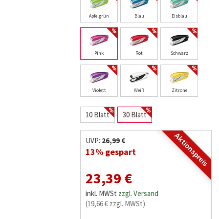
Apfelgrün
Blau
Eisblau
Pink
Rot
Schwarz
Violett
Weiß
Zitrone
10 Blatt
30 Blatt
Aktionspreis
UVP:
26,99 €
13% gespart
23,39 €
inkl. MWSt
zzgl. Versand
(19,66 € zzgl. MWSt)