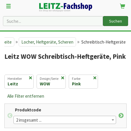
Suchen
»
»
rtseite
Locher, Heftgeräte, Scheren
Schreibtisch-Heftgeräte
Leitz WOW Schreibtisch-Heftgeräte, Pink
×
×
×
Hersteller
Design/Serie
Farbe
Leitz
WOW
Pink
Alle Filter entfernen
Produktcode
Heft
2 insgesamt ...
2 in