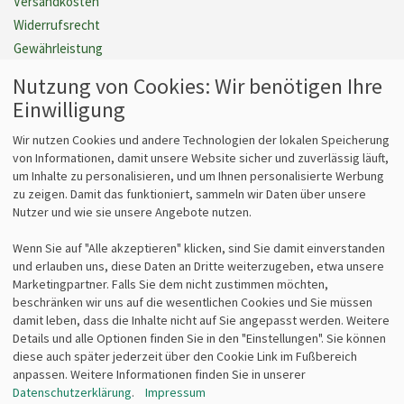
Versandkosten
Widerrufsrecht
Gewährleistung
Barrierefreiheit
Nutzung von Cookies: Wir benötigen Ihre
Cookie Einstellungen verwalten
Einwilligung
Vertrag widerrufen
Wir nutzen Cookies und andere Technologien der lokalen Speicherung
von Informationen, damit unsere Website sicher und zuverlässig läuft,
um Inhalte zu personalisieren, und um Ihnen personalisierte Werbung
Fragen
Kontakt
zu zeigen. Damit das funktioniert, sammeln wir Daten über unsere
Nutzer und wie sie unsere Angebote nutzen.
Kontaktformular
bits&paper GmbH
Fragen zum Vertrieb?
Sonnenstr. 6
Wenn Sie auf "Alle akzeptieren" klicken, sind Sie damit einverstanden
info@lz-fachshop.de
85764 Oberschleißheim
und erlauben uns, diese Daten an Dritte weiterzugeben, etwa unsere
Fragen zum Internetshop?
Tel 089/315 70 30
Marketingpartner. Falls Sie dem nicht zustimmen möchten,
webmaster@lz-fachshop.de
Fax 089/315 33 45
beschränken wir uns auf die wesentlichen Cookies und Sie müssen
damit leben, dass die Inhalte nicht auf Sie angepasst werden. Weitere
Details und alle Optionen finden Sie in den "Einstellungen". Sie können
Alle Texte, Grafiken, Bilder und das Layout sind urheberrechtlich
diese auch später jederzeit über den Cookie Link im Fußbereich
geschützt und dürfen nicht ohne ausdrückliche, schriftliche
anpassen. Weitere Informationen finden Sie in unserer
Erlaubnis weiterverwendet werden.
Datenschutzerklärung
.
Impressum