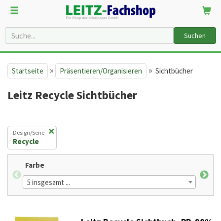
Suchen
»
»
Startseite
Präsentieren/Organisieren
Sichtbücher
Leitz Recycle Sichtbücher
×
Design/Serie
Recycle
Farbe
Pro
5 insgesamt ...
2 in