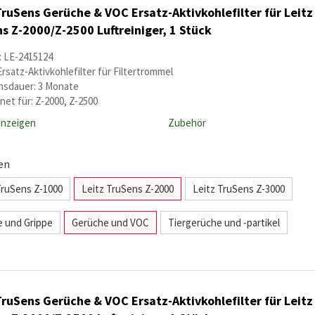
TruSens Gerüche & VOC Ersatz-Aktivkohlefilter für Leitz
s Z-2000/Z-2500 Luftreiniger, 1 Stück
: LE-2415124
Ersatz-Aktivkohlefilter für Filtertrommel
sdauer: 3 Monate
net für: Z-2000, Z-2500
anzeigen
Zubehör
en
TruSens Z-1000
Leitz TruSens Z-2000
Leitz TruSens Z-3000
ie und Grippe
Gerüche und VOC
Tiergerüche und -partikel
TruSens Gerüche & VOC Ersatz-Aktivkohlefilter für Leitz