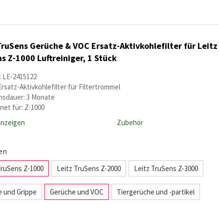
TruSens Gerüche & VOC Ersatz-Aktivkohlefilter für Leitz
s Z-1000 Luftreiniger, 1 Stück
: LE-2415122
Ersatz-Aktivkohlefilter für Filtertrommel
sdauer: 3 Monate
net für: Z-1000
anzeigen
Zubehör
en
TruSens Z-1000
Leitz TruSens Z-2000
Leitz TruSens Z-3000
ie und Grippe
Gerüche und VOC
Tiergerüche und -partikel