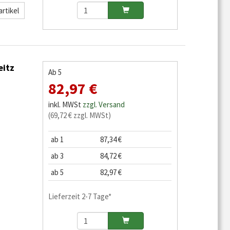
rtikel
eitz
Ab 5
82,97 €
inkl. MWSt
zzgl. Versand
(69,72 € zzgl. MWSt)
ab 1
87,34 €
ab 3
84,72 €
ab 5
82,97 €
Lieferzeit 2-7 Tage*