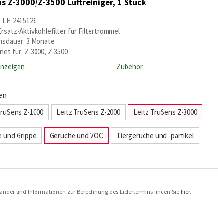
s Z-3000/Z-3500 Luftreiniger, 1 Stück
: LE-2415126
Ersatz-Aktivkohlefilter für Filtertrommel
sdauer: 3 Monate
net für: Z-3000, Z-3500
anzeigen
Zubehör
en
TruSens Z-1000
Leitz TruSens Z-2000
Leitz TruSens Z-3000
ie und Grippe
Gerüche und VOC
Tiergerüche und -partikel
e Länder und Informationen zur Berechnung des Liefertermins finden Sie
hier
.