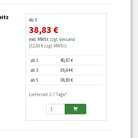
eitz
Ab 5
38,83 €
inkl. MWSt
zzgl. Versand
(32,63 € zzgl. MWSt)
ab 1
40,87 €
ab 3
39,64 €
ab 5
38,83 €
Lieferzeit 2-7 Tage*