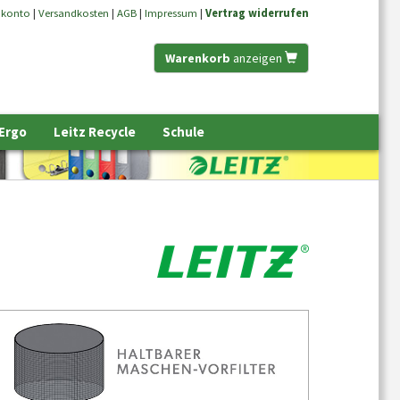
nkonto
|
Versandkosten
|
AGB
|
Impressum
|
Vertrag widerrufen
Warenkorb
anzeigen
 Ergo
Leitz Recycle
Schule