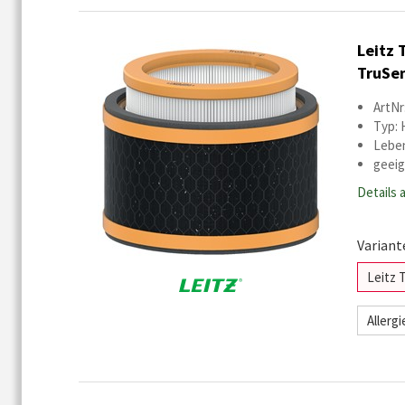
Leitz 
TruSen
ArtNr
Typ: 
Leben
geeig
Details 
Variant
Leitz 
Allerg