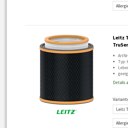
Allerg
Leitz 
TruSen
ArtNr
Typ: 
Leben
geeig
Details 
Variant
Leitz 
Allerg