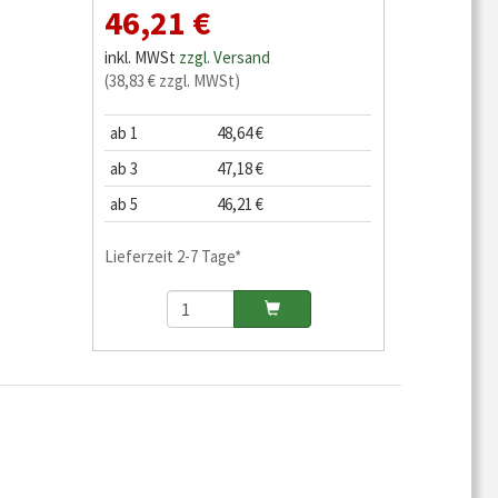
46,21 €
inkl. MWSt
zzgl. Versand
(38,83 € zzgl. MWSt)
ab 1
48,64 €
ab 3
47,18 €
ab 5
46,21 €
Lieferzeit 2-7 Tage*