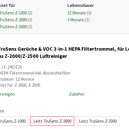
net für
Lebensdauer
 TruSens Z-1000
(2)
12 Monate
(3)
 TruSens Z-2000
(2)
3 Monate
(3)
 TruSens Z-3000
(2)
TruSens Gerüche & VOC 3-in-1 HEPA Filtertrommel, für L
s Z-2000/Z-2500 Luftreiniger
: LE-2415123
HEPA-Filtertrommel inkl. Aktivkohlefilter
sdauer: 12 Monate
net für: Z-2000, Z-2500
anzeigen
Zubehör
en
TruSens Z-1000
Leitz TruSens Z-2000
Leitz TruSens Z-3000