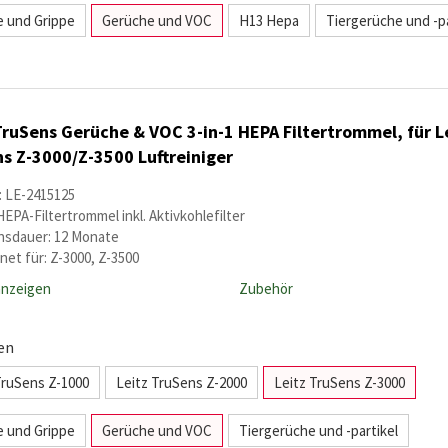
ie und Grippe
Gerüche und VOC
H13 Hepa
Tiergerüche und -pa
TruSens Gerüche & VOC 3-in-1 HEPA Filtertrommel, für L
s Z-3000/Z-3500 Luftreiniger
: LE-2415125
HEPA-Filtertrommel inkl. Aktivkohlefilter
sdauer: 12 Monate
net für: Z-3000, Z-3500
anzeigen
Zubehör
en
TruSens Z-1000
Leitz TruSens Z-2000
Leitz TruSens Z-3000
ie und Grippe
Gerüche und VOC
Tiergerüche und -partikel