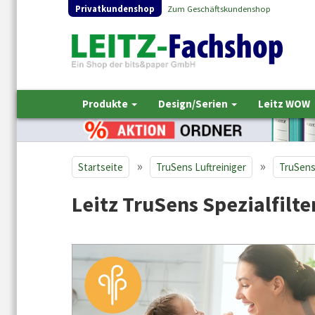
Privatkundenshop
Zum Geschäftskundenshop
Produkte
Design/Serien
Leitz WOW
»
»
Startseite
TruSens Luftreiniger
TruSens
Leitz TruSens Spezialfilt