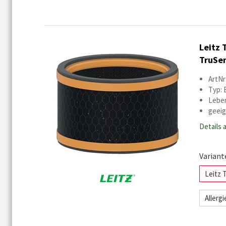
Leitz 
TruSen
ArtNr
Typ: 
Leben
geeig
Details 
Variant
Leitz 
Allerg