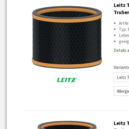
Leitz 
TruSen
ArtNr
Typ: 
Leben
geeig
Details 
Variant
Leitz 
Allerg
Leitz 