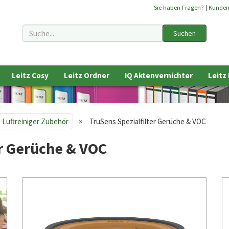
Sie haben Fragen?
|
Kunde
Suchen
Leitz Cosy
Leitz Ordner
IQ Aktenvernichter
Leitz
»
 Luftreiniger Zubehör
TruSens Spezialfilter Gerüche & VOC
er Gerüche & VOC