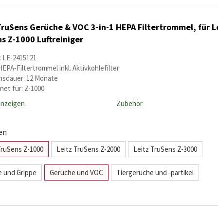
TruSens Gerüche & VOC 3-in-1 HEPA Filtertrommel, für L
s Z-1000 Luftreiniger
: LE-2415121
HEPA-Filtertrommel inkl. Aktivkohlefilter
sdauer: 12 Monate
net für: Z-1000
anzeigen
Zubehör
en
TruSens Z-1000
Leitz TruSens Z-2000
Leitz TruSens Z-3000
ie und Grippe
Gerüche und VOC
Tiergerüche und -partikel