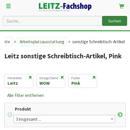
Suchen
»
»
tseite
Arbeitsplatzausstattung
sonstige Schreibtisch-Artikel
Leitz sonstige Schreibtisch-Artikel, Pink
×
×
×
Hersteller
Design/Serie
Farbe
Leitz
WOW
Pink
Alle Filter entfernen
Produkt
Desi
3 insgesamt ...
1 in