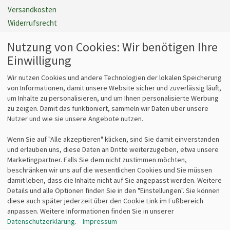
Versandkosten
Widerrufsrecht
Gewährleistung
Nutzung von Cookies: Wir benötigen Ihre
Barrierefreiheit
Einwilligung
Cookie Einstellungen verwalten
Vertrag widerrufen
Wir nutzen Cookies und andere Technologien der lokalen Speicherung
von Informationen, damit unsere Website sicher und zuverlässig läuft,
um Inhalte zu personalisieren, und um Ihnen personalisierte Werbung
zu zeigen. Damit das funktioniert, sammeln wir Daten über unsere
Fragen
Kontakt
Nutzer und wie sie unsere Angebote nutzen.
Kontaktformular
bits&paper GmbH
Wenn Sie auf "Alle akzeptieren" klicken, sind Sie damit einverstanden
Fragen zum Vertrieb?
Sonnenstr. 6
und erlauben uns, diese Daten an Dritte weiterzugeben, etwa unsere
info@lz-fachshop.de
85764 Oberschleißheim
Marketingpartner. Falls Sie dem nicht zustimmen möchten,
Fragen zum Internetshop?
Tel 089/315 70 30
beschränken wir uns auf die wesentlichen Cookies und Sie müssen
webmaster@lz-fachshop.de
Fax 089/315 33 45
damit leben, dass die Inhalte nicht auf Sie angepasst werden. Weitere
Details und alle Optionen finden Sie in den "Einstellungen". Sie können
diese auch später jederzeit über den Cookie Link im Fußbereich
Alle Texte, Grafiken, Bilder und das Layout sind urheberrechtlich
anpassen. Weitere Informationen finden Sie in unserer
geschützt und dürfen nicht ohne ausdrückliche, schriftliche
Datenschutzerklärung
.
Impressum