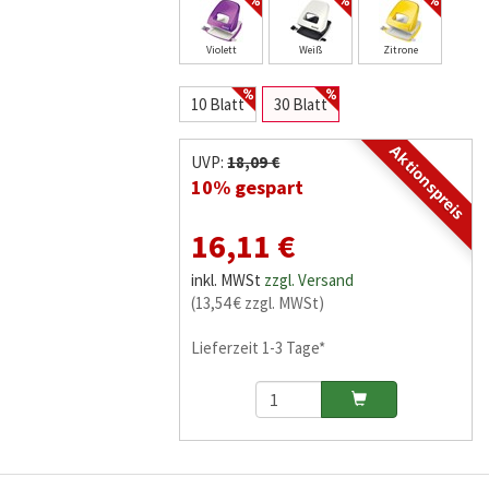
Violett
Weiß
Zitrone
10 Blatt
30 Blatt
Aktionspreis
UVP:
18,09 €
10% gespart
16,11 €
inkl. MWSt
zzgl. Versand
(13,54 € zzgl. MWSt)
Lieferzeit 1-3 Tage*