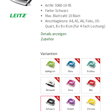
ArtNr: 5060-10-95
Farbe: Schwarz
Max. Blattzahl: 10 Blatt
Anschlagleiste: A4, A5, A6, Folio, US-
Quart, 8 x 8 x 8 cm (für 4-fach Lochung)
Details anzeigen
Zubehör
Varianten
Apfelgrün
Blau
Eisblau
Perlweiß
Pink
Rot
Schwarz
Violett
Zitrone