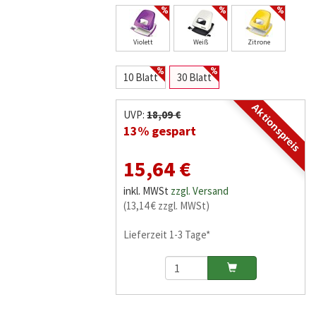
Violett
Weiß
Zitrone
10 Blatt
30 Blatt
Aktionspreis
UVP:
18,09 €
13% gespart
15,64 €
inkl. MWSt
zzgl. Versand
(13,14 € zzgl. MWSt)
Lieferzeit 1-3 Tage*