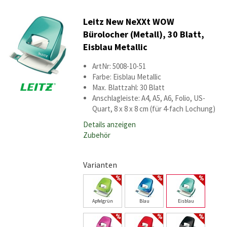
Leitz New NeXXt WOW
Bürolocher (Metall), 30 Blatt,
Eisblau Metallic
ArtNr: 5008-10-51
Farbe: Eisblau Metallic
Max. Blattzahl: 30 Blatt
Anschlagleiste: A4, A5, A6, Folio, US-
Quart, 8 x 8 x 8 cm (für 4-fach Lochung)
Details anzeigen
Zubehör
Varianten
Apfelgrün
Blau
Eisblau