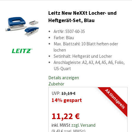
Leitz New NeXXt Locher- und
Heftgerät-Set, Blau
ArtNr: 5507-60-35
Farbe: Blau
Max. Blattzahl: 10 Blatt heften oder
lochen
Setinhalt: Heftgerät und Locher
Anschlagleiste: A2, A3, A4, A5, A6, Folio,
US-Quart
Details anzeigen
Zubehör
Aktionspreis
UVP:
13,19 €
14% gespart
11,22 €
inkl. MWSt
zzgl. Versand
(9,43 € zzgl. MWSt)