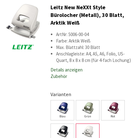
Leitz New NeXXt Style
Bürolocher (Metall), 30 Blatt,
Arktik Weiß
ArtNr: 5006-00-04
Farbe: Arktik Weiß
Max. Blattzahl: 30 Blatt
Anschlagleiste: A4, A5, A6, Folio, US-
Quart, 8 x 8 x 8 cm (für 4-fach Lochung)
Details anzeigen
Zubehör
Varianten
Blau
Grün
Rot