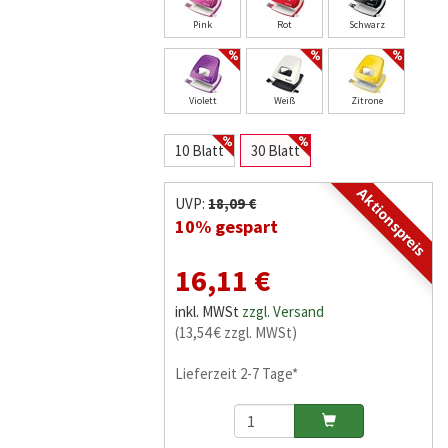
Pink
Rot
Schwarz
Violett
Weiß
Zitrone
10 Blatt
30 Blatt
Aktionspreis
UVP:
18,09 €
10% gespart
16,11 €
inkl. MWSt
zzgl. Versand
(13,54 € zzgl. MWSt)
Lieferzeit 2-7 Tage*