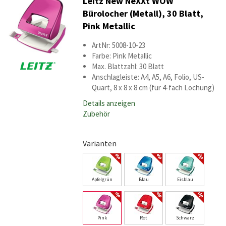
Leitz New NeXXt WOW
Bürolocher (Metall), 30 Blatt,
Pink Metallic
ArtNr: 5008-10-23
Farbe: Pink Metallic
Max. Blattzahl: 30 Blatt
Anschlagleiste: A4, A5, A6, Folio, US-
Quart, 8 x 8 x 8 cm (für 4-fach Lochung)
Details anzeigen
Zubehör
Varianten
Apfelgrün
Blau
Eisblau
Pink
Rot
Schwarz