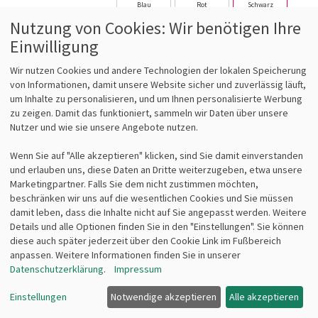
Blau
Rot
Schwarz
Nutzung von Cookies: Wir benötigen Ihre
Einwilligung
Silber
Wir nutzen Cookies und andere Technologien der lokalen Speicherung
von Informationen, damit unsere Website sicher und zuverlässig läuft,
UVP:
69,69 €
um Inhalte zu personalisieren, und um Ihnen personalisierte Werbung
4% gespart
zu zeigen. Damit das funktioniert, sammeln wir Daten über unsere
Nutzer und wie sie unsere Angebote nutzen.
Ab 5 Stück
Wenn Sie auf "Alle akzeptieren" klicken, sind Sie damit einverstanden
63,52 €
und erlauben uns, diese Daten an Dritte weiterzugeben, etwa unsere
Marketingpartner. Falls Sie dem nicht zustimmen möchten,
inkl. MWSt
zzgl. Versand
beschränken wir uns auf die wesentlichen Cookies und Sie müssen
(53,38 € zzgl. MWSt)
damit leben, dass die Inhalte nicht auf Sie angepasst werden. Weitere
Details und alle Optionen finden Sie in den "Einstellungen". Sie können
ab 1
66,86 €
diese auch später jederzeit über den Cookie Link im Fußbereich
anpassen. Weitere Informationen finden Sie in unserer
ab 3
64,85 €
Datenschutzerklärung
.
Impressum
ab 5
63,52 €
Einstellungen
Notwendige akzeptieren
Alle akzeptieren
Lieferzeit 2-7 Tage*