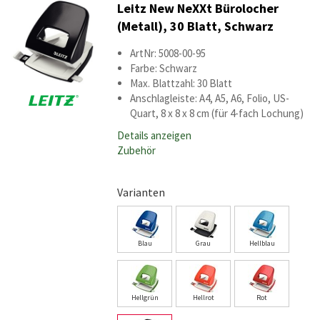
Leitz New NeXXt Bürolocher
(Metall), 30 Blatt, Schwarz
ArtNr: 5008-00-95
Farbe: Schwarz
Max. Blattzahl: 30 Blatt
Anschlagleiste: A4, A5, A6, Folio, US-
Quart, 8 x 8 x 8 cm (für 4-fach Lochung)
Details anzeigen
Zubehör
Varianten
Blau
Grau
Hellblau
Hellgrün
Hellrot
Rot