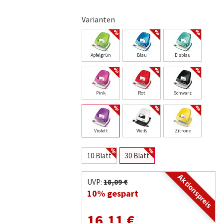
Varianten
Apfelgrün
Blau
Eisblau
Pink
Rot
Schwarz
Violett
Weiß
Zitrone
10 Blatt
30 Blatt
Aktionspreis
UVP:
18,09 €
10% gespart
16,11 €