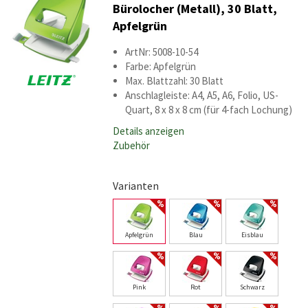
Bürolocher (Metall), 30 Blatt,
Apfelgrün
ArtNr: 5008-10-54
Farbe: Apfelgrün
Max. Blattzahl: 30 Blatt
Anschlagleiste: A4, A5, A6, Folio, US-
Quart, 8 x 8 x 8 cm (für 4-fach Lochung)
Details anzeigen
Zubehör
Varianten
Apfelgrün
Blau
Eisblau
Pink
Rot
Schwarz