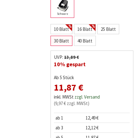
Schwarz
10 Blatt
16 Blatt
25 Blatt
30 Blatt
40 Blatt
UVP:
13,89 €
10% gespart
Ab 5 Stück
11,87 €
inkl. MWSt
zzgl. Versand
(9,97 € zzgl. MWSt)
ab 1
12,49 €
ab 3
12,12 €
ab 5
11,87 €