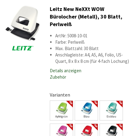
Leitz New NeXXt WOW
Bürolocher (Metall), 30 Blatt,
Perlweiß
ArtNr: 5008-10-01
Farbe: Perlweiß
Max. Blattzahl: 30 Blatt
Anschlagleiste: A4, A5, A6, Folio, US-
Quart, 8 x 8 x 8 cm (für 4-fach Lochung)
Details anzeigen
Zubehör
Varianten
Apfelgrün
Blau
Eisblau