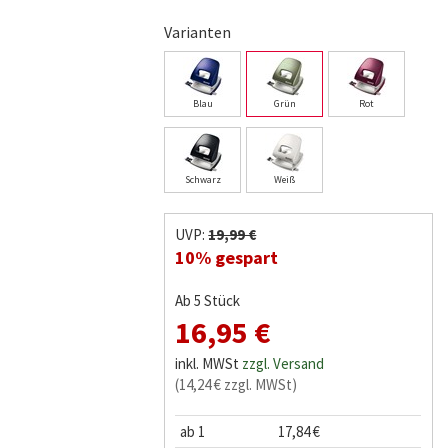
Varianten
Blau
Grün
Rot
Schwarz
Weiß
UVP:
19,99 €
10% gespart
Ab 5 Stück
16,95 €
inkl. MWSt
zzgl. Versand
(14,24 € zzgl. MWSt)
ab 1
17,84 €