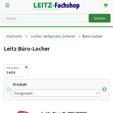
Suchen
»
»
Startseite
Locher, Heftgeräte, Scheren
Büro-Locher
Leitz Büro-Locher
×
Hersteller
Leitz
Produkt
max 
2 insgesamt ...
7 in