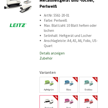
Metallheftgerät und -locher,
Perlweiß
ArtNr: 5561-20-01
Farbe: Perlweiß
Max. Blattzahl: 10 Blatt heften oder
lochen
Setinhalt: Heftgerät und Locher
Anschlagleiste: A4, A5, A6, Folio, US-
Quart
Details anzeigen
Zubehör
Varianten
Apfelgrün
Blau
Eisblau
Perlweiß
Pink
Rot