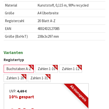
Material
Kunststoff, 0,115 m, 90% recycled
Größe
A4 Überbreite
Registerzahl
20 Blatt A-Z
EAN
4002432127085
Größe (BxHxT)
238x3x297 mm
Varianten
Registertyp
Buchstaben A-Z
Zahlen 1-10
Zahlen 1-12
Zahlen 1-20
Zahlen 1-31
Aktionspreis
UVP:
4,69 €
10% gespart