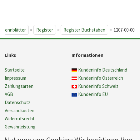
»
»
»
 Trennblätter
Register
Register Buchstaben
1207-00-00
Links
Informationen
Startseite
Kundeninfo Deutschland
Impressum
Kundeninfo Österreich
Zahlungsarten
Kundeninfo Schweiz
AGB
Kundeninfo EU
Datenschutz
Versandkosten
Widerrufsrecht
Gewährleistung
Barrierefreiheit
Nutzung von Cookies: Wir benötigen Ihre