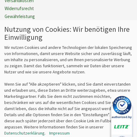
Versandkosten
Widerrufsrecht
Gewährleistung
Barrierefreiheit
Nutzung von Cookies: Wir benötigen Ihre
Cookie Einstellungen verwalten
Einwilligung
Vertrag widerrufen
Wir nutzen Cookies und andere Technologien der lokalen Speicherung
von Informationen, damit unsere Website sicher und zuverlässig läuft,
um Inhalte zu personalisieren, und um Ihnen personalisierte Werbung
Fragen
Kontakt
zu zeigen. Damit das funktioniert, sammeln wir Daten über unsere
Nutzer und wie sie unsere Angebote nutzen.
Kontaktformular
bits&paper GmbH
Fragen zum Vertrieb?
Sonnenstr. 6
Wenn Sie auf "Alle akzeptieren" klicken, sind Sie damit einverstanden
info@lz-fachshop.de
85764 Oberschleißheim
und erlauben uns, diese Daten an Dritte weiterzugeben, etwa unsere
Fragen zum Internetshop?
Tel 089/315 70 30
Marketingpartner. Falls Sie dem nicht zustimmen möchten,
webmaster@lz-fachshop.de
Fax 089/315 33 45
beschränken wir uns auf die wesentlichen Cookies und Sie müssen
damit leben, dass die Inhalte nicht auf Sie angepasst werden. Weitere
Details und alle Optionen finden Sie in den "Einstellungen". Sie können
Alle Texte, Grafiken, Bilder und das Layout sind urheberrechtlich
diese auch später jederzeit über den Cookie Link im Fußbereich
geschützt und dürfen nicht ohne ausdrückliche, schriftliche
anpassen. Weitere Informationen finden Sie in unserer
Erlaubnis weiterverwendet werden.
Datenschutzerklärung
.
Impressum