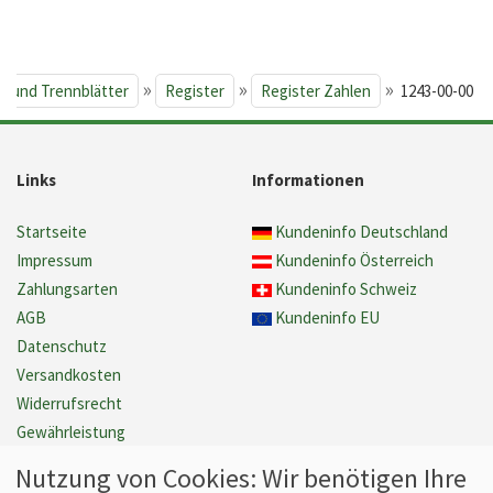
»
»
»
r und Trennblätter
Register
Register Zahlen
1243-00-00
Links
Informationen
Startseite
Kundeninfo Deutschland
Impressum
Kundeninfo Österreich
Zahlungsarten
Kundeninfo Schweiz
AGB
Kundeninfo EU
Datenschutz
Versandkosten
Widerrufsrecht
Gewährleistung
Barrierefreiheit
Nutzung von Cookies: Wir benötigen Ihre
Cookie Einstellungen verwalten