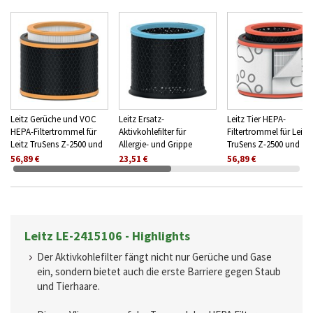
Leitz Gerüche und VOC
Leitz Ersatz-
Leitz Tier HEPA-
HEPA-Filtertrommel für
Aktivkohlefilter für
Filtertrommel für Leitz
Leitz TruSens Z-2500 und
Allergie- und Grippe
TruSens Z-2500 und Z-
Z-2000
Filtertrommel für Leitz
2000
56,89 €
23,51 €
56,89 €
TruSens Z-2500 und Z-
2000
Leitz LE-2415106 - Highlights
Der Aktivkohlefilter fängt nicht nur Gerüche und Gase
ein, sondern bietet auch die erste Barriere gegen Staub
und Tierhaare.