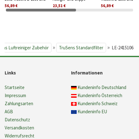
Z-2000
Filtertrommel für Leitz
2000
56,89 €
23,51 €
56,89 €
TruSens Z-2500 und Z-
2000
»
»
ens Luftreiniger Zubehör
TruSens Standardfilter
LE-2415106
Links
Informationen
Startseite
Kundeninfo Deutschland
Impressum
Kundeninfo Österreich
Zahlungsarten
Kundeninfo Schweiz
AGB
Kundeninfo EU
Datenschutz
Versandkosten
Widerrufsrecht