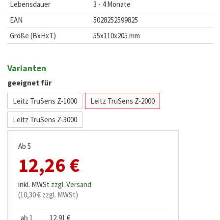
Lebensdauer
3 - 4 Monate
EAN
5028252599825
Größe (BxHxT)
55x110x205 mm
Varianten
geeignet für
Leitz TruSens Z-1000
Leitz TruSens Z-2000
Leitz TruSens Z-3000
Ab 5
12,26 €
inkl. MWSt
zzgl. Versand
(10,30 € zzgl. MWSt)
ab 1
12,91 €