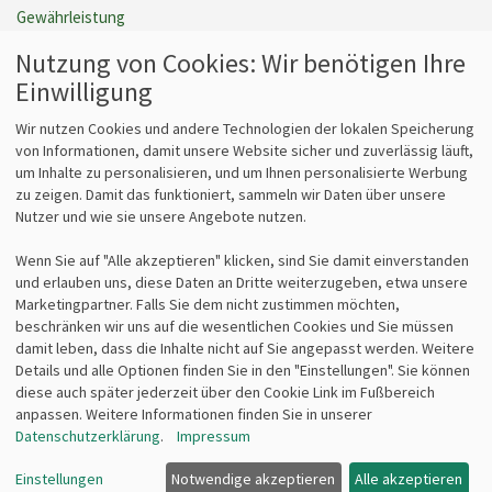
Gewährleistung
Barrierefreiheit
Nutzung von Cookies: Wir benötigen Ihre
Cookie Einstellungen verwalten
Einwilligung
Vertrag widerrufen
Wir nutzen Cookies und andere Technologien der lokalen Speicherung
von Informationen, damit unsere Website sicher und zuverlässig läuft,
um Inhalte zu personalisieren, und um Ihnen personalisierte Werbung
Fragen
Kontakt
zu zeigen. Damit das funktioniert, sammeln wir Daten über unsere
Nutzer und wie sie unsere Angebote nutzen.
Kontaktformular
bits&paper GmbH
Fragen zum Vertrieb?
Sonnenstr. 6
Wenn Sie auf "Alle akzeptieren" klicken, sind Sie damit einverstanden
info@lz-fachshop.de
85764 Oberschleißheim
und erlauben uns, diese Daten an Dritte weiterzugeben, etwa unsere
Fragen zum Internetshop?
Tel 089/315 70 30
Marketingpartner. Falls Sie dem nicht zustimmen möchten,
webmaster@lz-fachshop.de
Fax 089/315 33 45
beschränken wir uns auf die wesentlichen Cookies und Sie müssen
damit leben, dass die Inhalte nicht auf Sie angepasst werden. Weitere
Details und alle Optionen finden Sie in den "Einstellungen". Sie können
Alle Texte, Grafiken, Bilder und das Layout sind urheberrechtlich
diese auch später jederzeit über den Cookie Link im Fußbereich
geschützt und dürfen nicht ohne ausdrückliche, schriftliche
anpassen. Weitere Informationen finden Sie in unserer
Erlaubnis weiterverwendet werden.
Datenschutzerklärung
.
Impressum
© 2026 bits&paper GmbH - Leitz DuPont Ersatz-Aktivkohlefilter für
Einstellungen
Notwendige akzeptieren
Alle akzeptieren
Leitz TruSens Z-2000 (LE-2415106)