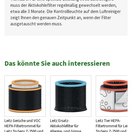
muss der Aktivkohlefilter regelmäßig gewechselt werden,
etwa alle 3 Monate. Die Kontrollleuchte auf dem Luftreiniger
zeigt Ihnen den genauen Zeitpunkt an, wenn der Filter
ausgetauscht werden muss.
Das könnte Sie auch interessieren
Leitz Gerüche und VOC
Leitz Ersatz-
Leitz Tier HEPA-
HEPA-Filtertrommel für
Aktivkohlefilter für
Filtertrommel für Leitz
Leitz TruSens Z-2500 und
Allergie- und Grippe
TruSens Z-2500 und Z-