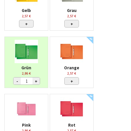
Gelb
Grau
2,57 €
2,57 €
+
+
%
Grün
Orange
2,86 €
2,57 €
-
+
+
%
Pink
Rot
2,86 €
2,57 €