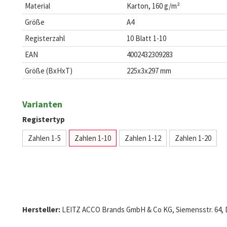
Material
Karton, 160 g/m²
Größe
A4
Registerzahl
10 Blatt 1-10
EAN
4002432309283
Größe (BxHxT)
225x3x297 mm
Varianten
Registertyp
Zahlen 1-5
Zahlen 1-10
Zahlen 1-12
Zahlen 1-20
Hersteller:
LEITZ ACCO Brands GmbH & Co KG, Siemensstr. 64, D