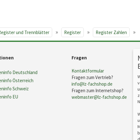
»
»
»
Register und Trennblätter
Register
Register Zahlen
tionen
Fragen
Kontaktformular
ninfo Deutschland
W
Fragen zum Vertrieb?
ninfo Österreich
v
info@lz-fachshop.de
ninfo Schweiz
u
Fragen zum Internetshop?
z
ninfo EU
webmaster@lz-fachshop.de
N
W
u
M
b
d