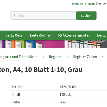
Sie haben Fragen?
|
Kunde
Suchen
Leitz Cosy
Leitz Ordner
IQ Aktenvernichter
Leitz
»
»
»
Register und Trennblätter
Register
Register Zahlen
on, A4, 10 Blatt 1-10, Grau
Art.-Nr.
4324-00-00
Inhalt
1 Stück
Farbe
Grau