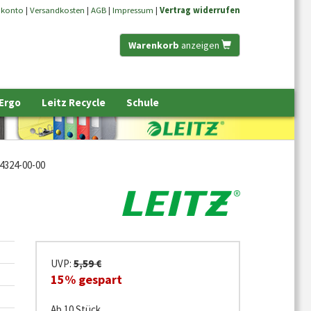
nkonto
|
Versandkosten
|
AGB
|
Impressum
|
Vertrag widerrufen
Warenkorb
anzeigen
 Ergo
Leitz Recycle
Schule
4324-00-00
UVP:
5,59 €
15% gespart
Ab 10 Stück