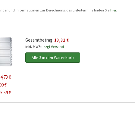
 Länder und Informationen zur Berechnung des Liefertermins finden Sie
hier
.
Gesamtbetrag:
13,31 €
inkl. MWSt.
zzgl Versand
Alle 3 in den Warenkorb
u
4,73 €
99 €
u
5,59 €