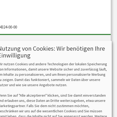
4324-00-00
Nutzung von Cookies: Wir benötigen Ihre
Kontakt
Einwilligung
bits&paper GmbH
ir nutzen Cookies und andere Technologien der lokalen Speicherung
Sonnenstr. 6
on Informationen, damit unsere Website sicher und zuverlässig läuft,
85764 Oberschleißheim
m Inhalte zu personalisieren, und um Ihnen personalisierte Werbung
Tel 089/315 70 30
u zeigen. Damit das funktioniert, sammeln wir Daten über unsere
Fax 089/315 33 45
utzer und wie sie unsere Angebote nutzen.
enn Sie auf "Alle akzeptieren" klicken, sind Sie damit einverstanden
nd erlauben uns, diese Daten an Dritte weiterzugeben, etwa unsere
arketingpartner. Falls Sie dem nicht zustimmen möchten,
eschränken wir uns auf die wesentlichen Cookies und Sie müssen
amit leben, dass die Inhalte nicht auf Sie angepasst werden. Weitere