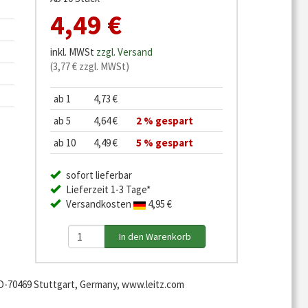
4,49 €
inkl. MWSt
zzgl. Versand
(3,77 € zzgl. MWSt)
ab 1
4,73 €
ab 5
4,64 €
2 % gespart
ab 10
4,49 €
5 % gespart
sofort lieferbar
Lieferzeit 1-3 Tage*
Versandkosten
4,95 €
-70469 Stuttgart, Germany, www.leitz.com