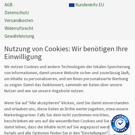
AGB
Kundeninfo EU
Datenschutz
Versandkosten
Widerrufsrecht
Gewährleistung
Barrierefreiheit
Nutzung von Cookies: Wir benötigen Ihre
Cookie Einstellungen verwalten
Einwilligung
Vertrag widerrufen
Wir nutzen Cookies und andere Technologien der lokalen Speicherung
von Informationen, damit unsere Website sicher und zuverlässig läuft,
um Inhalte zu personalisieren, und um Ihnen personalisierte Werbung
Fragen
Kontakt
zu zeigen. Damit das funktioniert, sammeln wir Daten über unsere
Nutzer und wie sie unsere Angebote nutzen.
Kontaktformular
bits&paper GmbH
Fragen zum Vertrieb?
Sonnenstr. 6
Wenn Sie auf "Alle akzeptieren" klicken, sind Sie damit einverstanden
info@lz-fachshop.de
85764 Oberschleißheim
und erlauben uns, diese Daten an Dritte weiterzugeben, etwa unsere
Fragen zum Internetshop?
Tel 089/315 70 30
Marketingpartner. Falls Sie dem nicht zustimmen möchten,
webmaster@lz-fachshop.de
Fax 089/315 33 45
beschränken wir uns auf die wesentlichen Cookies und Sie müssen
damit leben, dass die Inhalte nicht auf Sie angepasst werden. Weitere
Details und alle Optionen finden Sie in den "Einstellungen". Sie können