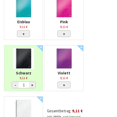
Eisblau
Pink
9,11 €
9,11 €
+
+
%
%
Schwarz
Violett
9,11 €
9,11 €
-
+
+
%
Gesamtbetrag:
9,11 €
inkl. MWSt.
zzgl Versand