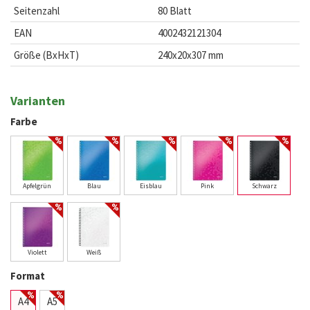
Seitenzahl
80 Blatt
EAN
4002432121304
Größe (BxHxT)
240x20x307 mm
Varianten
Farbe
Apfelgrün
Blau
Eisblau
Pink
Schwarz
Violett
Weiß
Format
A4
A5