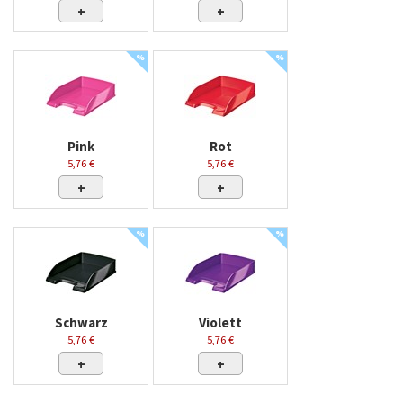
+
+
%
%
Pink
Rot
5,76 €
5,76 €
+
+
%
%
Schwarz
Violett
5,76 €
5,76 €
+
+