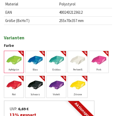
Material
Polystyrol
EAN
4002432123612
Größe (BxHxT)
255x70x357 mm
Varianten
Farbe
Apfelgrün
Blau
Eisblau
Perlweiß
Pink
Rot
Schwarz
Violett
Zitrone
Aktionspreis
UVP:
6,69 €
13% gespart