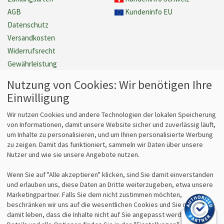
AGB
Kundeninfo EU
Datenschutz
Versandkosten
Widerrufsrecht
Gewährleistung
Barrierefreiheit
Nutzung von Cookies: Wir benötigen Ihre
Cookie Einstellungen verwalten
Einwilligung
Vertrag widerrufen
Wir nutzen Cookies und andere Technologien der lokalen Speicherung
von Informationen, damit unsere Website sicher und zuverlässig läuft,
um Inhalte zu personalisieren, und um Ihnen personalisierte Werbung
Fragen
Kontakt
zu zeigen. Damit das funktioniert, sammeln wir Daten über unsere
Nutzer und wie sie unsere Angebote nutzen.
Kontaktformular
bits&paper GmbH
Fragen zum Vertrieb?
Sonnenstr. 6
Wenn Sie auf "Alle akzeptieren" klicken, sind Sie damit einverstanden
info@lz-fachshop.de
85764 Oberschleißheim
und erlauben uns, diese Daten an Dritte weiterzugeben, etwa unsere
Fragen zum Internetshop?
Tel 089/315 70 30
Marketingpartner. Falls Sie dem nicht zustimmen möchten,
webmaster@lz-fachshop.de
Fax 089/315 33 45
beschränken wir uns auf die wesentlichen Cookies und Sie müssen
damit leben, dass die Inhalte nicht auf Sie angepasst werden. Weitere