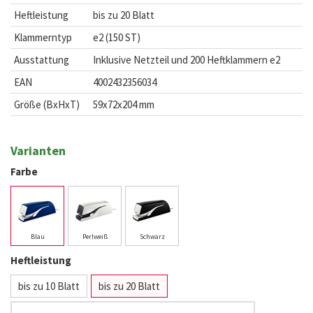
Heftleistung
bis zu 20 Blatt
Klammerntyp
e2 (150 ST)
Ausstattung
Inklusive Netzteil und 200 Heftklammern e2
EAN
4002432356034
Größe (BxHxT)
59x72x204 mm
Varianten
Farbe
Blau
Perlweiß
Schwarz
Heftleistung
bis zu 10 Blatt
bis zu 20 Blatt