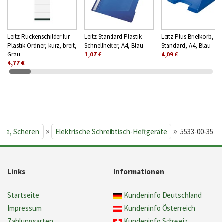
Leitz Rückenschilder für
Leitz Standard Plastik
Leitz Plus Briefkorb,
Plastik-Ordner, kurz, breit,
Schnellhefter, A4, Blau
Standard, A4, Blau
Grau
1,07 €
4,09 €
4,77 €
»
»
äte, Scheren
Elektrische Schreibtisch-Heftgeräte
5533-00-35
Links
Informationen
Startseite
Kundeninfo Deutschland
Impressum
Kundeninfo Österreich
Zahlungsarten
Kundeninfo Schweiz