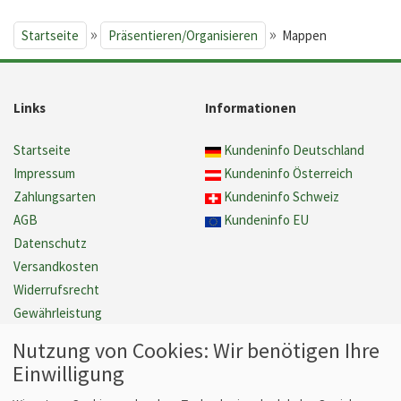
»
»
Startseite
Präsentieren/Organisieren
Mappen
Links
Informationen
Startseite
Kundeninfo Deutschland
Impressum
Kundeninfo Österreich
Zahlungsarten
Kundeninfo Schweiz
AGB
Kundeninfo EU
Datenschutz
Versandkosten
Widerrufsrecht
Gewährleistung
Barrierefreiheit
Nutzung von Cookies: Wir benötigen Ihre
Cookie Einstellungen verwalten
Einwilligung
Vertrag widerrufen