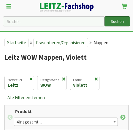
Suchen
»
»
Startseite
Präsentieren/Organisieren
Mappen
Leitz WOW Mappen, Violett
×
×
×
Hersteller
Design/Serie
Farbe
Leitz
WOW
Violett
Alle Filter entfernen
Produkt
Fach
4 insgesamt ...
3 in