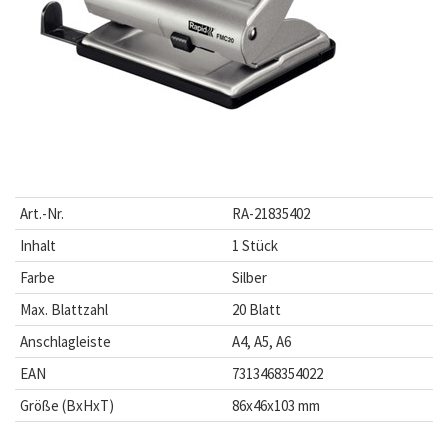
Art.-Nr.
RA-21835402
Inhalt
1 Stück
Farbe
Silber
Max. Blattzahl
20 Blatt
Anschlagleiste
A4, A5, A6
EAN
7313468354022
Größe (BxHxT)
86x46x103 mm