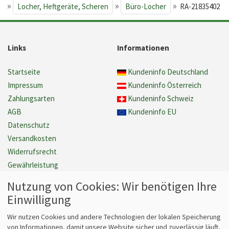
»
»
»
e
Locher, Heftgeräte, Scheren
Büro-Locher
RA-21835402
Links
Informationen
Startseite
Kundeninfo Deutschland
Impressum
Kundeninfo Österreich
Zahlungsarten
Kundeninfo Schweiz
AGB
Kundeninfo EU
Datenschutz
Versandkosten
Widerrufsrecht
Gewährleistung
Barrierefreiheit
Nutzung von Cookies: Wir benötigen Ihre
Cookie Einstellungen verwalten
Einwilligung
Vertrag widerrufen
Wir nutzen Cookies und andere Technologien der lokalen Speicherung
von Informationen, damit unsere Website sicher und zuverlässig läuft,