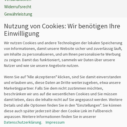
Widerrufsrecht
Gewährleistung
Barrierefreiheit
Nutzung von Cookies: Wir benötigen Ihre
Cookie Einstellungen verwalten
Einwilligung
Vertrag widerrufen
Wir nutzen Cookies und andere Technologien der lokalen Speicherung
von Informationen, damit unsere Website sicher und zuverlässig läuft,
um Inhalte zu personalisieren, und um Ihnen personalisierte Werbung
Fragen
Kontakt
zu zeigen. Damit das funktioniert, sammeln wir Daten über unsere
Nutzer und wie sie unsere Angebote nutzen.
Kontaktformular
bits&paper GmbH
Fragen zum Vertrieb?
Sonnenstr. 6
Wenn Sie auf "Alle akzeptieren" klicken, sind Sie damit einverstanden
info@lz-fachshop.de
85764 Oberschleißheim
und erlauben uns, diese Daten an Dritte weiterzugeben, etwa unsere
Fragen zum Internetshop?
Tel 089/315 70 30
Marketingpartner. Falls Sie dem nicht zustimmen möchten,
webmaster@lz-fachshop.de
Fax 089/315 33 45
beschränken wir uns auf die wesentlichen Cookies und Sie müssen
damit leben, dass die Inhalte nicht auf Sie angepasst werden. Weitere
Details und alle Optionen finden Sie in den "Einstellungen". Sie können
Alle Texte, Grafiken, Bilder und das Layout sind urheberrechtlich
diese auch später jederzeit über den Cookie Link im Fußbereich
geschützt und dürfen nicht ohne ausdrückliche, schriftliche
anpassen. Weitere Informationen finden Sie in unserer
Erlaubnis weiterverwendet werden.
Datenschutzerklärung
.
Impressum