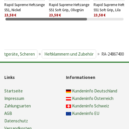
Rapid Supreme Heftzange
Rapid Supreme Heftzange
Rapid Supreme Heftza
S51, Nickel
S51 Soft Grip, Olivgrün
S51 Soft Grip, Lila
23,58 €
23,58 €
23,58 €
»
»
Heftgeräte, Scheren
Heftklammern und Zubehör
RA-24867400
Links
Informationen
Startseite
Kundeninfo Deutschland
Impressum
Kundeninfo Österreich
Zahlungsarten
Kundeninfo Schweiz
AGB
Kundeninfo EU
Datenschutz
Versandkosten