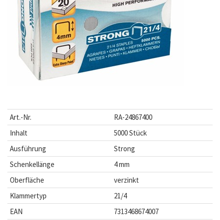
Art.-Nr.
RA-24867400
Inhalt
5000 Stück
Ausführung
Strong
Schenkellänge
4 mm
Oberfläche
verzinkt
Klammertyp
21/4
EAN
7313468674007