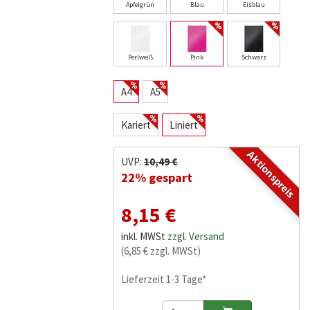
Apfelgrün
Blau
Eisblau
Perlweiß
Pink
Schwarz
A4
A5
Kariert
Liniert
Aktionspreis
UVP:
10,49 €
22% gespart
8,15 €
inkl. MWSt
zzgl. Versand
(6,85 € zzgl. MWSt)
Lieferzeit 1-3 Tage*