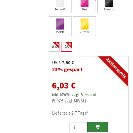
Perlweiß
Pink
Schwarz
Violett
Zitrone
A4
A5
Aktionspreis
UVP:
7,90 €
23% gespart
6,03 €
inkl. MWSt
zzgl. Versand
(5,07 € zzgl. MWSt)
Lieferzeit 2-7 Tage*