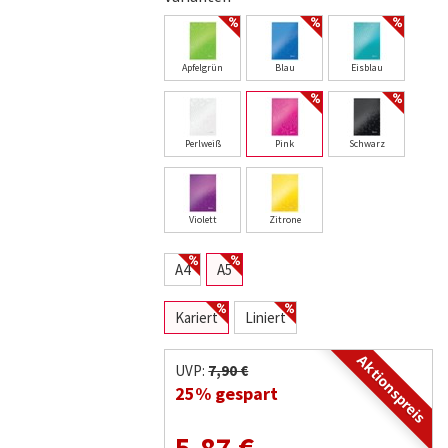
Apfelgrün
Blau
Eisblau
Perlweiß
Pink
Schwarz
Violett
Zitrone
A4
A5
Kariert
Liniert
Aktionspreis
UVP:
7,90 €
25% gespart
5,87 €