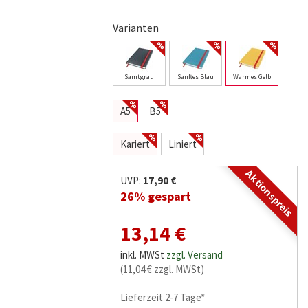
Varianten
Samtgrau
Sanftes Blau
Warmes Gelb
A5
B5
Kariert
Liniert
Aktionspreis
UVP:
17,90 €
26% gespart
13,14 €
inkl. MWSt
zzgl. Versand
(11,04 € zzgl. MWSt)
Lieferzeit 2-7 Tage*