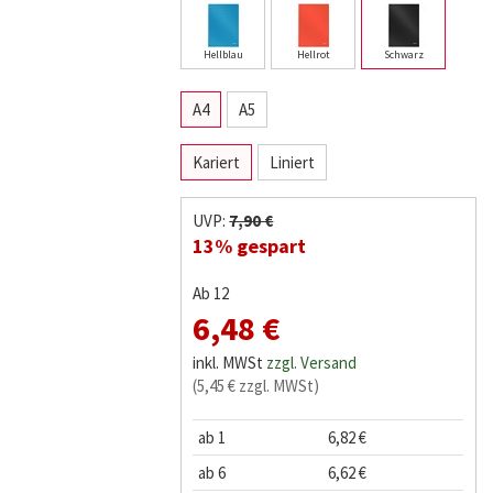
Hellblau
Hellrot
Schwarz
A4
A5
Kariert
Liniert
UVP:
7,90 €
13% gespart
Ab 12
6,48 €
inkl. MWSt
zzgl. Versand
(5,45 € zzgl. MWSt)
ab 1
6,82 €
ab 6
6,62 €