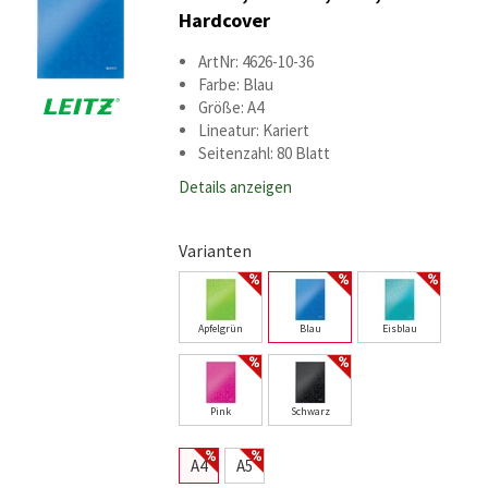
Hardcover
ArtNr: 4626-10-36
Farbe: Blau
Größe: A4
Lineatur: Kariert
Seitenzahl: 80 Blatt
Details anzeigen
Varianten
Apfelgrün
Blau
Eisblau
Pink
Schwarz
A4
A5