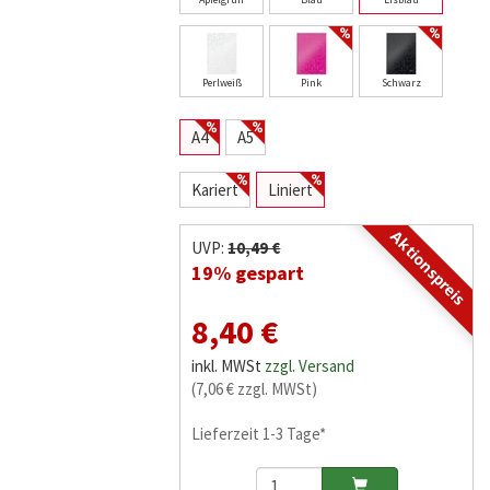
Perlweiß
Pink
Schwarz
A4
A5
Kariert
Liniert
Aktionspreis
UVP:
10,49 €
19% gespart
8,40 €
inkl. MWSt
zzgl. Versand
(7,06 € zzgl. MWSt)
Lieferzeit 1-3 Tage*