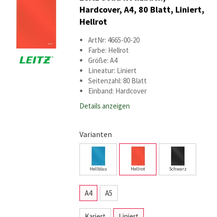
Hardcover, A4, 80 Blatt, Liniert,
Hellrot
ArtNr: 4665-00-20
Farbe: Hellrot
Größe: A4
Lineatur: Liniert
Seitenzahl: 80 Blatt
Einband: Hardcover
Details anzeigen
Varianten
Hellblau
Hellrot
Schwarz
A4
A5
Kariert
Liniert