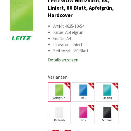
Leitz WOW Notizbuch, A4,
Liniert, 80 Blatt, Apfelgrün,
Hardcover
ArtNr: 4625-10-54
Farbe: Apfelgrün
Größe: A4
Lineatur: Liniert
Seitenzahl: 80 Blatt
Details anzeigen
Varianten
Apfelgrün
Blau
Eisblau
Perlweiß
Pink
Schwarz