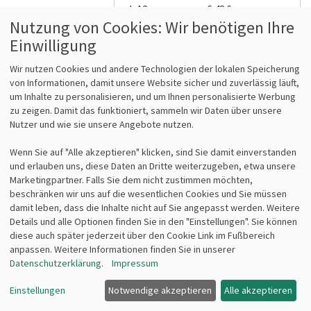
ab 12
6,48 €
Nutzung von Cookies: Wir benötigen Ihre
Einwilligung
Lieferzeit 1-3 Tage*
Wir nutzen Cookies und andere Technologien der lokalen Speicherung
von Informationen, damit unsere Website sicher und zuverlässig läuft,
um Inhalte zu personalisieren, und um Ihnen personalisierte Werbung
zu zeigen. Damit das funktioniert, sammeln wir Daten über unsere
Nutzer und wie sie unsere Angebote nutzen.
Leitz WOW Notizbuch, A5,
Wenn Sie auf "Alle akzeptieren" klicken, sind Sie damit einverstanden
und erlauben uns, diese Daten an Dritte weiterzugeben, etwa unsere
Liniert, 80 Blatt, Apfelgrün,
Marketingpartner. Falls Sie dem nicht zustimmen möchten,
Hardcover
beschränken wir uns auf die wesentlichen Cookies und Sie müssen
damit leben, dass die Inhalte nicht auf Sie angepasst werden. Weitere
ArtNr: 4627-10-54
Details und alle Optionen finden Sie in den "Einstellungen". Sie können
Farbe: Apfelgrün
diese auch später jederzeit über den Cookie Link im Fußbereich
Größe: A5
anpassen. Weitere Informationen finden Sie in unserer
Lineatur: Liniert
Datenschutzerklärung
.
Impressum
Seitenzahl: 80 Blatt
Einstellungen
Notwendige akzeptieren
Alle akzeptieren
Details anzeigen