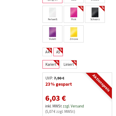
Perlweiß
Pink
Schwarz
Violett
Zitrone
A4
A5
Kariert
Liniert
Aktionspreis
UVP:
7,90 €
23% gespart
6,03 €
inkl. MWSt
zzgl. Versand
(5,07 € zzgl. MWSt)