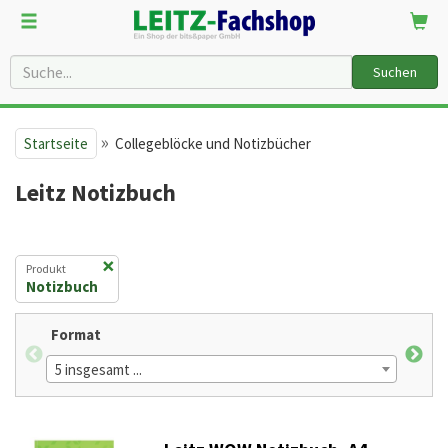
Suchen
»
Startseite
Collegeblöcke und Notizbücher
Leitz Notizbuch
×
Produkt
Notizbuch
Format
Line
5 insgesamt ...
2 in