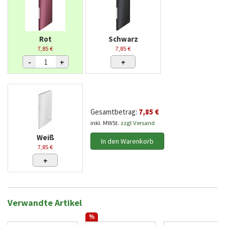
Rot
Schwarz
7,85 €
7,85 €
-
+
+
Gesamtbetrag:
7,85 €
inkl. MWSt.
zzgl Versand
Weiß
In den Warenkorb
7,85 €
+
Verwandte Artikel
%