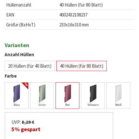
Hüllenanzahl
40 Hüllen (für 80 Blatt)
EAN
4002432108237
Größe (BxHxT)
233x16x310 mm
Varianten
Anzahl Hüllen
20 Hüllen (für 40 Blatt)
40 Hüllen (für 80 Blatt)
Farbe
Blau
Grün
Rot
Schwarz
Weiß
UVP:
8,29 €
5% gespart