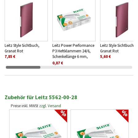
Leitz Style Sichtbuch,
Leitz Power Performance
Leitz Style Sichtbuch,
Granat Rot
P3 Heftklammern 24/6,
Granat Rot
7,85 €
Schenkellänge 6 mm,
5,60 €
1000 Stück
0,87 €
Zubehör für Leitz 5562-00-28
Preise inkl. MWSt
zzgl. Versand