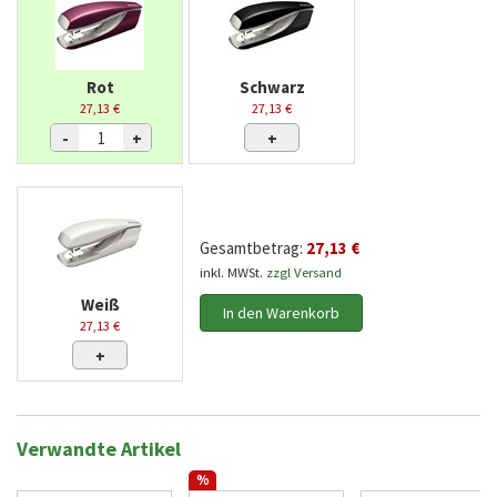
Rot
Schwarz
27,13 €
27,13 €
-
+
+
Gesamtbetrag:
27,13 €
inkl. MWSt.
zzgl Versand
Weiß
In den Warenkorb
27,13 €
+
Verwandte Artikel
%