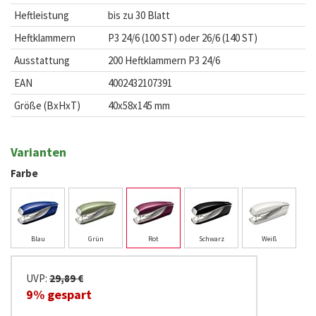
Heftleistung
bis zu 30 Blatt
Heftklammern
P3 24/6 (100 ST) oder 26/6 (140 ST)
Ausstattung
200 Heftklammern P3 24/6
EAN
4002432107391
Größe (BxHxT)
40x58x145 mm
Varianten
Farbe
Blau
Grün
Rot
Schwarz
Weiß
UVP:
29,89 €
9% gespart