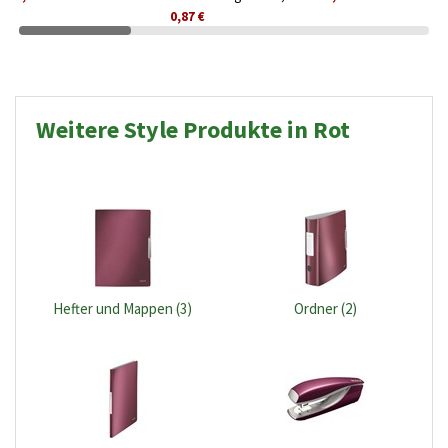
1000 Stück
0,87 €
Weitere Style Produkte in Rot
Hefter und Mappen (3)
Ordner (2)