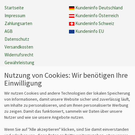
Startseite
Kundeninfo Deutschland
Impressum
Kundeninfo Österreich
Zahlungsarten
Kundeninfo Schweiz
AGB
Kundeninfo EU
Datenschutz
Versandkosten
Widerrufsrecht
Gewährleistung
Barrierefreiheit
Nutzung von Cookies: Wir benötigen Ihre
Cookie Einstellungen verwalten
Einwilligung
Vertrag widerrufen
Wir nutzen Cookies und andere Technologien der lokalen Speicherung
von Informationen, damit unsere Website sicher und zuverlässig läuft,
um Inhalte zu personalisieren, und um Ihnen personalisierte Werbung
Fragen
Kontakt
zu zeigen. Damit das funktioniert, sammeln wir Daten über unsere
Nutzer und wie sie unsere Angebote nutzen.
Kontaktformular
bits&paper GmbH
Fragen zum Vertrieb?
Sonnenstr. 6
Wenn Sie auf "Alle akzeptieren" klicken, sind Sie damit einverstanden
info@lz-fachshop.de
85764 Oberschleißheim