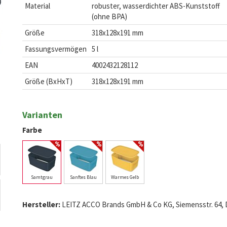
Material
robuster, wasserdichter ABS-Kunststoff
(ohne BPA)
Größe
318x128x191 mm
Fassungsvermögen
5 l
EAN
4002432128112
Größe (BxHxT)
318x128x191 mm
Varianten
Farbe
Samtgrau
Sanftes Blau
Warmes Gelb
Hersteller:
LEITZ ACCO Brands GmbH & Co KG, Siemensstr. 64, D