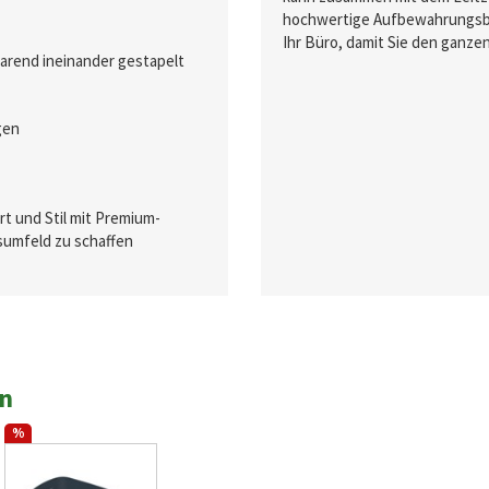
hochwertige Aufbewahrungsbox
Ihr Büro, damit Sie den ganze
arend ineinander gestapelt
gen
t und Stil mit Premium-
tsumfeld zu schaffen
en
%