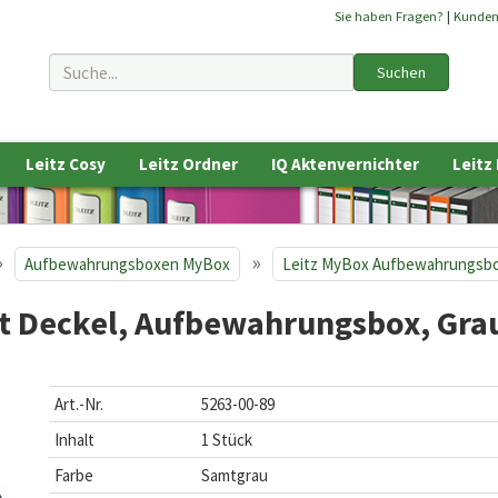
Sie haben Fragen?
|
Kunde
Suchen
Leitz Cosy
Leitz Ordner
IQ Aktenvernichter
Leitz
»
»
Aufbewahrungsboxen MyBox
Leitz MyBox Aufbewahrungsb
it Deckel, Aufbewahrungsbox, Gra
Art.-Nr.
5263-00-89
Inhalt
1 Stück
Farbe
Samtgrau