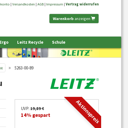
nkonto
|
Versandkosten
|
AGB
|
Impressum
|
Vertrag widerrufen
Warenkorb
anzeigen
 Ergo
Leitz Recycle
Schule
»
ox
5263-00-89
u
Aktionspreis
UVP:
19,89 €
14% gespart