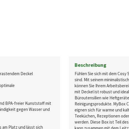
Beschreibung
nrastendem Deckel
Fühlen Sie sich mit dem Cosy 
sind. Mit seinem minimalistis
optimale
können Sie Ihrem Arbeitsberei
mit Deckel ist robust und ide
Büroutensilien wie Heftgerät
nd BPA-freier Kunststoff mit
Reinigungsprodukte. MyBox Co
tändigkeit gegen Wasser und
eignen sich für warme und kal
Teeküchen, Rezeptionen oder 
werden. Diese Box ist Teil 
s am Platz und lässt sich
kann zusammen mit dem Leitz