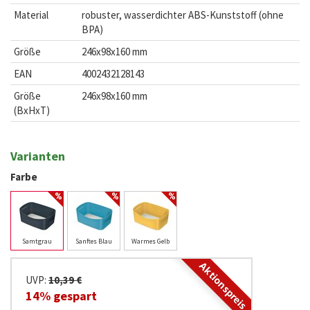
Material
robuster, wasserdichter ABS-Kunststoff (ohne
BPA)
Größe
246x98x160 mm
EAN
4002432128143
Größe
246x98x160 mm
(BxHxT)
Varianten
Farbe
Samtgrau
Sanftes Blau
Warmes Gelb
Aktionspreis
UVP:
10,39 €
14% gespart