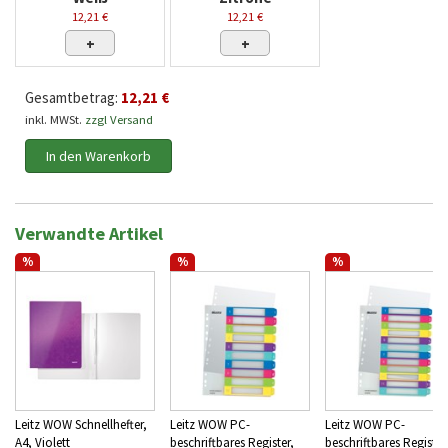
12,21 €
12,21 €
+
+
Gesamtbetrag:
12,21 €
inkl. MWSt.
zzgl Versand
In den Warenkorb
Verwandte Artikel
%
%
%
Leitz WOW Schnellhefter,
Leitz WOW PC-
Leitz WOW PC-
A4, Violett
beschriftbares Register,
beschriftbares Register