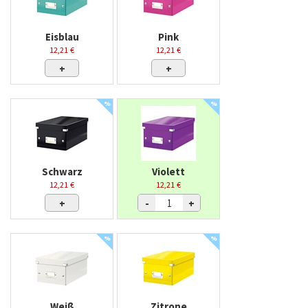
Eisblau
Pink
12,21 €
12,21 €
+
+
%
%
Schwarz
Violett
12,21 €
12,21 €
+
-
+
%
%
Weiß
Zitrone