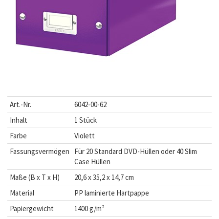
Art.-Nr.
6042-00-62
Inhalt
1 Stück
Farbe
Violett
Fassungsvermögen
Für 20 Standard DVD-Hüllen oder 40 Slim
Case Hüllen
Maße (B x T x H)
20,6 x 35,2 x 14,7 cm
Material
PP laminierte Hartpappe
Papiergewicht
1400 g/m²