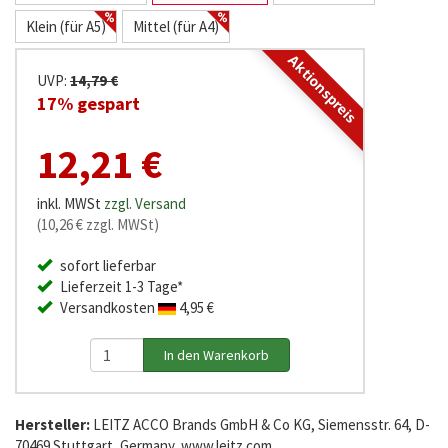
Klein (für A5)
Mittel (für A4)
Aktionspreis
UVP:
14,79 €
17% gespart
12,21 €
inkl. MWSt
zzgl. Versand
(10,26 € zzgl. MWSt)
sofort lieferbar
Lieferzeit 1-3 Tage*
Versandkosten
4,95 €
Hersteller:
LEITZ ACCO Brands GmbH & Co KG, Siemensstr. 64, D-
70469 Stuttgart, Germany, www.leitz.com