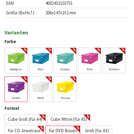
EAN
4002432103751
Größe (BxHxT)
206x147x352 mm
Varianten
Farbe
Apfelgrün
Blau
Eisblau
Pink
Schwarz
Violett
Weiß
Zitrone
Format
Cube Groß (für A4)
Cube Mittel (für A5)
für CD Jewelcase
für DVD Boxen
Groß (für A3)