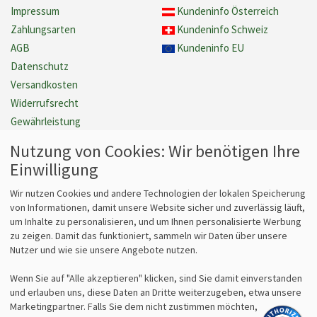
Impressum
Kundeninfo Österreich
Zahlungsarten
Kundeninfo Schweiz
AGB
Kundeninfo EU
Datenschutz
Versandkosten
Widerrufsrecht
Gewährleistung
Barrierefreiheit
Nutzung von Cookies: Wir benötigen Ihre
Cookie Einstellungen verwalten
Einwilligung
Vertrag widerrufen
Wir nutzen Cookies und andere Technologien der lokalen Speicherung
von Informationen, damit unsere Website sicher und zuverlässig läuft,
um Inhalte zu personalisieren, und um Ihnen personalisierte Werbung
Fragen
Kontakt
zu zeigen. Damit das funktioniert, sammeln wir Daten über unsere
Nutzer und wie sie unsere Angebote nutzen.
Kontaktformular
bits&paper GmbH
Fragen zum Vertrieb?
Sonnenstr. 6
Wenn Sie auf "Alle akzeptieren" klicken, sind Sie damit einverstanden
info@lz-fachshop.de
85764 Oberschleißheim
und erlauben uns, diese Daten an Dritte weiterzugeben, etwa unsere
Fragen zum Internetshop?
Tel 089/315 70 30
Marketingpartner. Falls Sie dem nicht zustimmen möchten,
webmaster@lz-fachshop.de
Fax 089/315 33 45