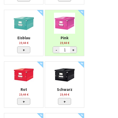
%
%
Eisblau
Pink
19,44 €
19,44 €
+
-
+
%
%
Rot
Schwarz
19,44 €
19,44 €
+
+
%
%