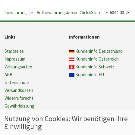
»
»
 Aufbewahrung
Aufbewahrungsboxen Click&Store
6044-00-23
Links
Informationen
Startseite
Kundeninfo Deutschland
Impressum
Kundeninfo Österreich
Zahlungsarten
Kundeninfo Schweiz
AGB
Kundeninfo EU
Datenschutz
Versandkosten
Widerrufsrecht
Gewährleistung
Barrierefreiheit
Nutzung von Cookies: Wir benötigen Ihre
Cookie Einstellungen verwalten
Einwilligung
Vertrag widerrufen