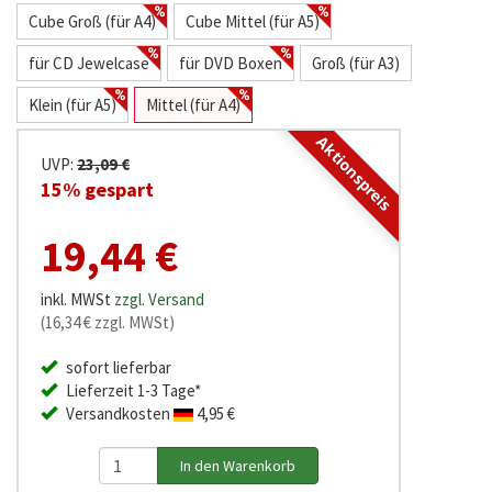
Cube Groß (für A4)
Cube Mittel (für A5)
für CD Jewelcase
für DVD Boxen
Groß (für A3)
Klein (für A5)
Mittel (für A4)
Aktionspreis
UVP:
23,09 €
15% gespart
19,44 €
inkl. MWSt
zzgl. Versand
(16,34 € zzgl. MWSt)
sofort lieferbar
Lieferzeit 1-3 Tage*
Versandkosten
4,95 €