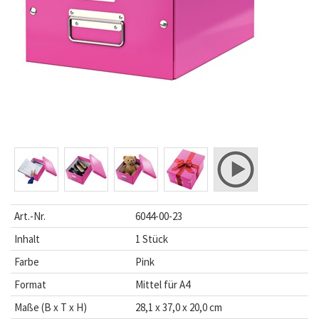
Art.-Nr.
6044-00-23
Inhalt
1 Stück
Farbe
Pink
Format
Mittel für A4
Maße (B x T x H)
28,1 x 37,0 x 20,0 cm