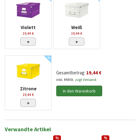
Violett
Weiß
19,44 €
19,44 €
+
+
%
Gesamtbetrag:
19,44 €
inkl. MWSt.
zzgl Versand
Zitrone
In den Warenkorb
19,44 €
+
Verwandte Artikel
%
%