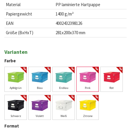
Material
PP laminierte Hartpappe
Papiergewicht
1400 g/m²
EAN
4002432398126
Größe (BxHxT)
281x200x370 mm
Varianten
Farbe
Apfelgrün
Blau
Eisblau
Pink
Rot
Schwarz
Violett
Weiß
Zitrone
Format