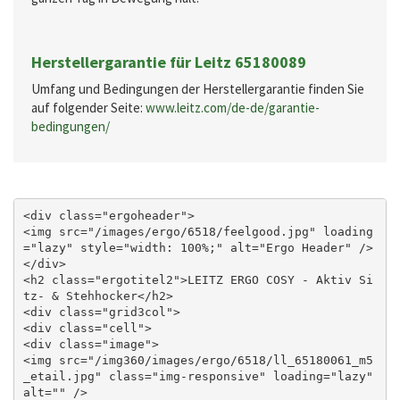
Herstellergarantie für Leitz 65180089
Umfang und Bedingungen der Herstellergarantie finden Sie
auf folgender Seite:
www.leitz.com/de-de/garantie-
bedingungen/
<div class="ergoheader">

<img src="/images/ergo/6518/feelgood.jpg" loading
="lazy" style="width: 100%;" alt="Ergo Header" />

</div>

<h2 class="ergotitel2">LEITZ ERGO COSY - Aktiv Si
tz- & Stehhocker</h2>

<div class="grid3col">

<div class="cell">

<div class="image">

<img src="/img360/images/ergo/6518/ll_65180061_m5
_etail.jpg" class="img-responsive" loading="lazy" 
alt="" />
