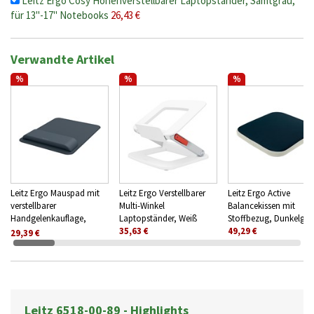
Leitz Ergo Cosy Höhenverstellbarer Laptopständer, Samtgrau,
für 13"-17" Notebooks
26,43 €
Verwandte Artikel
%
%
%
Leitz Ergo Mauspad mit
Leitz Ergo Verstellbarer
Leitz Ergo Active
verstellbarer
Multi-Winkel
Balancekissen mit
Handgelenkauflage,
Laptopständer, Weiß
Stoffbezug, Dunkelgra
Dunkelgrau
35,63 €
49,29 €
29,39 €
Leitz 6518-00-89 - Highlights