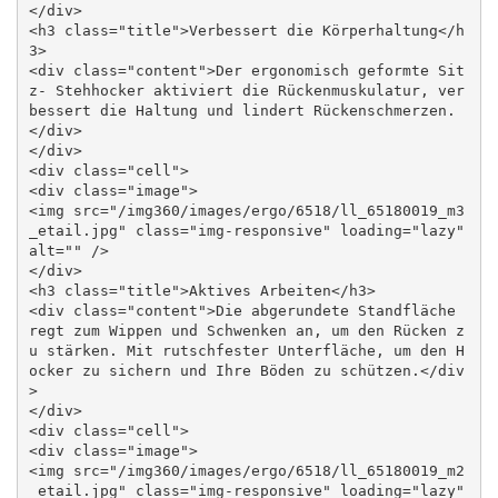
</div>

<h3 class="title">Verbessert die Körperhaltung</h
3>

<div class="content">Der ergonomisch geformte Sit
z- Stehhocker aktiviert die Rückenmuskulatur, ver
bessert die Haltung und lindert Rückenschmerzen.
</div>

</div>

<div class="cell">

<div class="image">

<img src="/img360/images/ergo/6518/ll_65180019_m3
_etail.jpg" class="img-responsive" loading="lazy" 
alt="" />

</div>

<h3 class="title">Aktives Arbeiten</h3>

<div class="content">Die abgerundete Standfläche 
regt zum Wippen und Schwenken an, um den Rücken z
u stärken. Mit rutschfester Unterfläche, um den H
ocker zu sichern und Ihre Böden zu schützen.</div
>

</div>

<div class="cell">

<div class="image">

<img src="/img360/images/ergo/6518/ll_65180019_m2
_etail.jpg" class="img-responsive" loading="lazy" 