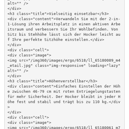
alt="" />

</div>

<h3 class="title">Vielseitig einsetzbar</h3>

<div class="content">Verwandeln Sie mit der 2-in-
1-Lösung ihren Arbeitsplatz in einen aktiven Arbe
itsraum und verbessern Sie Ihr Wohlbefinden. Von 
Sitz bis Stehhöhe lässt sich der Hocker leicht au
f Ihre perfekte Sitzhöhe einstellen.</div>

</div>

<div class="cell">

<div class="image">

<img src="/img360/images/ergo/6518/ll_65180089_m4
_etail.jpg" class="img-responsive" loading="lazy" 
alt="" />

</div>

<h3 class="title">Höhenverstellbar</h3>

<div class="content">Einfaches Einstellen der Höh
e zwischen 46-79 cm mit roten Entriegelungstasten 
für mehr Sicherheit. Der Hocker bleibt in jeder H
öhe fest und stabil und trägt bis zu 110 kg.</div
>

</div>

<div class="cell">

<div class="image">

<img src="/img360/images/ergo/6518/ll_65180061_m7