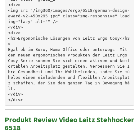
<div>

<img src="/img360/images/ergo/6518/german-design-
award-v2-450x295.jpg" class="img-responsive" load
ing="lazy" alt="" />

</div>

<div>

<h3>Ergonomische Lösungen von Leitz Ergo Cosy</h3
>

Egal ob im Büro, Home Office oder unterwegs: Mit 
den neuen ergonomischen Produkten der Leitz Ergo 
Cosy Serie können Sie sich einen aktiven und komf
ortablen Arbeitsplatz gestalten. Verbessern Sie I
hre Gesundheit und Ihr Wohlbefinden, indem Sie mü
helos einen einladenden und flexiblen Arbeitsplat
z schaffen, der Sie den ganzen Tag in Bewegung hä
lt. 

</div>

Produkt Review Video Leitz Stehhocker
6518