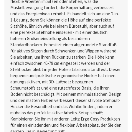
flexible Arbeiten im Sitzen oder Stehen, was die
Muskelbewegung fördert, die Körperhaltung verbessert
und das Energieniveau erhöht. Es handelt sich um eine 2-in-
1-Lösung, denn Sie können die Höhe auf eine perfekte
Sitzhöhe, ähnlich wie bei einem Bürostuhl, aber auch auf
eine perfekte Stehhöhe einsellen - mit einer deutlich
höheren Größeneinstellung als bei anderen
Standardhockern. Er besitzt einen abgerundete Standfuß
für aktives Sitzen durch Schwenken und Wippen während
Sie arbeiten, um Ihren Rücken zu stärken. Die Höhe kann
einfach zwischen 46-79 cm eingestellt werden und der
Stehhocker bleibt in jeder Höhe stabil und standfest. Dieser
bequeme und praktische ergonomische Hocker hat einen
atmungsaktiven, mit 3D-Luftnetz bezogenen
Schaumstoffsitz und eine rutschfeste Basis, die Ihren
Boden nicht beschädigt. Mit seinem minimalistischen Design
und den matten Farben verbessert dieser stilvolle Stehpult-
Hocker die Gesundheit und das Wohlbefinden, indem er
mühelos das perfekte aktive Arbeits-Setup schafft.
Kombinieren Sie ihn mit anderen Leitz Ergo Cosy Produkten
für einen einladenden und flexiblen Arbeitsplatz, der Sie den
ganzen Tag in Bewegung hält.