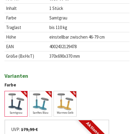
Inhalt
1 Stück
Farbe
Samtgrau
Traglast
bis 110 kg
Höhe
einstellbar zwischen 46-79 cm
EAN
4002432129478
Größe (BxHxT)
370x690x370 mm
Varianten
Farbe
Samtgrau
Sanftes Blau
Warmes Gelb
Aktionspreis
UVP:
179,99 €