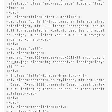
_etail.jpg" class="img-responsive" loading="lazy" 
alt="" />

</div>

<h3 class="title">Leicht & mobil</h3>

<div class="content">Ergonomischer Sitz aus strap
azierfähigem, mit 3D-Luftnetz überzogenem Schaums
toff für zusätzlichen Komfort. Leichtes und mobil
es Design, um so leicht von Raum zu Raum bewegt w
erden zu können.</div>

</div>

<div class="cell">

<div class="image">

<img src="/img360/images/ergo/6518/ll_ergo_cosy_d
esk_m1.jpg" class="img-responsive" loading="lazy" 
alt="" />

</div>

<h3 class="title">Zuhause & im Büro</h3>

<div class="content">Das stylische, mit dem Germa
n Design Award 2022 prämierte Design passt perfek
t zur Einrichtung Ihres Zuhauses und Ihres Arbeit
splatzes.</div>

</div>

</div>    

<div class="trennlinie"></div>

<div class="grid1_2">
