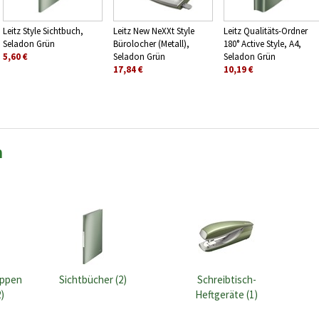
Leitz Style Sichtbuch,
Leitz New NeXXt Style
Leitz Qualitäts-Ordner
Seladon Grün
Bürolocher (Metall),
180° Active Style, A4,
5,60 €
Seladon Grün
Seladon Grün
17,84 €
10,19 €
n
appen
Sichtbücher (2)
Schreibtisch-
)
Heftgeräte (1)