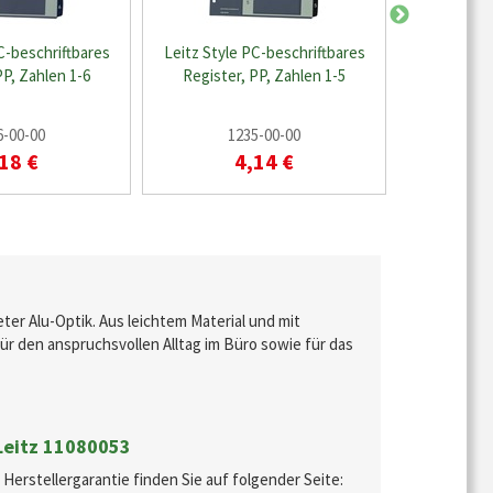
C-beschriftbares
Leitz Style PC-beschriftbares
Leitz Styl
PP, Zahlen 1-6
Register, PP, Zahlen 1-5
Register
6-00-00
1235-00-00
1
18 €
4,14 €
ter Alu-Optik. Aus leichtem Material und mit
r den anspruchsvollen Alltag im Büro sowie für das
 Leitz 11080053
rstellergarantie finden Sie auf folgender Seite: