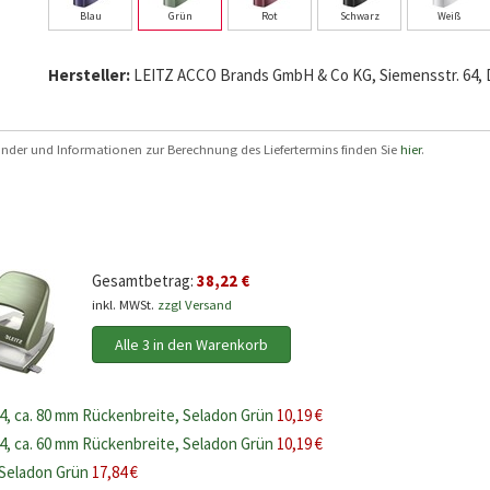
Blau
Grün
Rot
Schwarz
Weiß
Hersteller:
LEITZ ACCO Brands GmbH & Co KG, Siemensstr. 64, D
 Länder und Informationen zur Berechnung des Liefertermins finden Sie
hier
.
Gesamtbetrag:
38,22 €
inkl. MWSt.
zzgl Versand
Alle 3 in den Warenkorb
A4, ca. 80 mm Rückenbreite, Seladon Grün
10,19 €
A4, ca. 60 mm Rückenbreite, Seladon Grün
10,19 €
, Seladon Grün
17,84 €