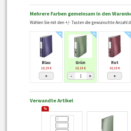
Mehrere Farben gemeinsam in den Warenk
Wählen Sie mit den +/- Tasten die gewünschte Anzahl de
%
%
%
Blau
Grün
Rot
10,19 €
10,19 €
10,19 €
+
-
+
+
Verwandte Artikel
%