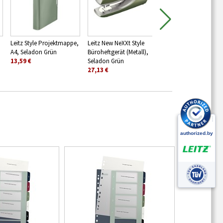
Leitz Style Projektmappe,
Leitz New NeXXt Style
Leitz Style
A4, Seladon Grün
Büroheftgerät (Metall),
Eckspannermappe, A
13,59 €
Seladon Grün
Seladon Grün
27,13 €
5,71 €