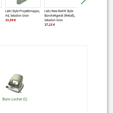
Leitz Style Projektmappe,
Leitz New NeXXt Style
Leitz Style
A4, Seladon Grün
Büroheftgerät (Metall),
Eckspannermappe, A
13,59 €
Seladon Grün
Seladon Grün
27,13 €
5,71 €
Büro-Locher (1)