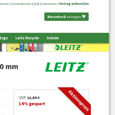
nkonto
|
Versandkosten
|
AGB
|
Impressum
|
Vertrag widerrufen
Warenkorb
anzeigen
 Ergo
Leitz Recycle
Schule
 80 mm
Aktionspreis
UVP:
11,89 €
14% gespart