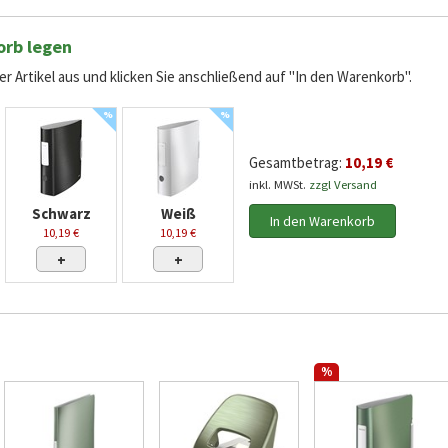
orb legen
r Artikel aus und klicken Sie anschließend auf "In den Warenkorb".
%
%
Gesamtbetrag:
10,19 €
inkl. MWSt.
zzgl Versand
Schwarz
Weiß
In den Warenkorb
10,19 €
10,19 €
+
+
%