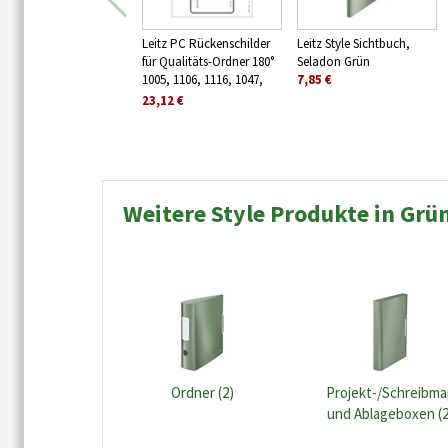
Leitz PC Rückenschilder
Leitz Style Sichtbuch,
für Qualitäts-Ordner 180°
Seladon Grün
1005, 1106, 1116, 1047,
7,85 €
1108, kurz, breit, Grau
23,12 €
Weitere Style Produkte in Grü
Ordner (2)
Projekt-/Schreibm
und Ablageboxen (2