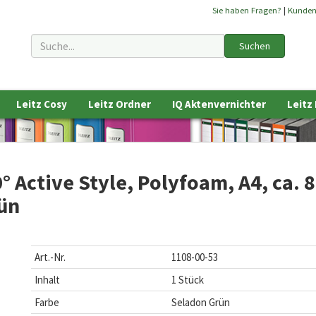
Sie haben Fragen?
|
Kunde
Suchen
Leitz Cosy
Leitz Ordner
IQ Aktenvernichter
Leitz
° Active Style, Polyfoam, A4, ca.
ün
Art.-Nr.
1108-00-53
Inhalt
1 Stück
Farbe
Seladon Grün