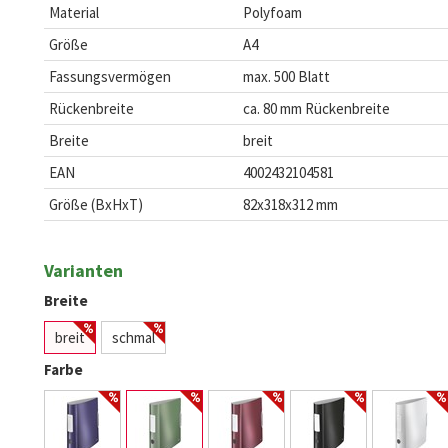
Material
Polyfoam
Größe
A4
Fassungsvermögen
max. 500 Blatt
Rückenbreite
ca. 80 mm Rückenbreite
Breite
breit
EAN
4002432104581
Größe (BxHxT)
82x318x312 mm
Varianten
Breite
breit
schmal
Farbe