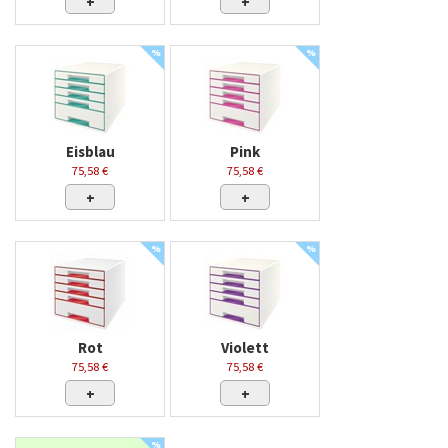
+
+
%
%
Eisblau
Pink
75,58 €
75,58 €
+
+
%
%
Rot
Violett
75,58 €
75,58 €
+
+
%