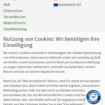
AGB
Kundeninfo EU
Datenschutz
Versandkosten
Widerrufsrecht
Gewährleistung
Barrierefreiheit
Nutzung von Cookies: Wir benötigen Ihre
Cookie Einstellungen verwalten
Einwilligung
Vertrag widerrufen
Wir nutzen Cookies und andere Technologien der lokalen Speicherung
von Informationen, damit unsere Website sicher und zuverlässig läuft,
um Inhalte zu personalisieren, und um Ihnen personalisierte Werbung
Fragen
Kontakt
zu zeigen. Damit das funktioniert, sammeln wir Daten über unsere
Nutzer und wie sie unsere Angebote nutzen.
Kontaktformular
bits&paper GmbH
Fragen zum Vertrieb?
Sonnenstr. 6
Wenn Sie auf "Alle akzeptieren" klicken, sind Sie damit einverstanden
info@lz-fachshop.de
85764 Oberschleißheim
und erlauben uns, diese Daten an Dritte weiterzugeben, etwa unsere
Fragen zum Internetshop?
Tel 089/315 70 30
Marketingpartner. Falls Sie dem nicht zustimmen möchten,
webmaster@lz-fachshop.de
Fax 089/315 33 45
beschränken wir uns auf die wesentlichen Cookies und Sie müssen
damit leben, dass die Inhalte nicht auf Sie angepasst werden. Weitere
Details und alle Optionen finden Sie in den "Einstellungen". Sie können