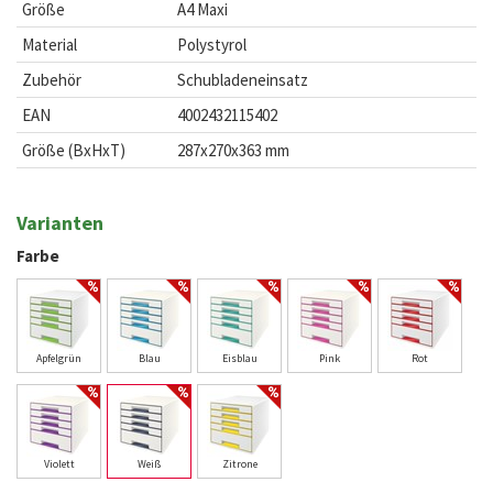
Größe
A4 Maxi
Material
Polystyrol
Zubehör
Schubladeneinsatz
EAN
4002432115402
Größe (BxHxT)
287x270x363 mm
Varianten
Farbe
Apfelgrün
Blau
Eisblau
Pink
Rot
Violett
Weiß
Zitrone