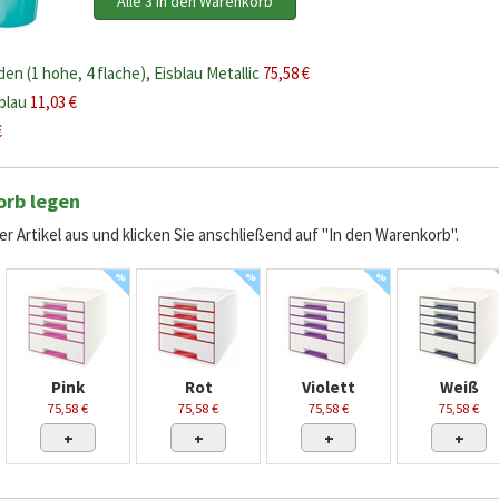
Alle 3 in den Warenkorb
 (1 hohe, 4 flache), Eisblau Metallic
75,58 €
sblau
11,03 €
€
orb legen
r Artikel aus und klicken Sie anschließend auf "In den Warenkorb".
%
%
%
Pink
Rot
Violett
Weiß
75,58 €
75,58 €
75,58 €
75,58 €
+
+
+
+