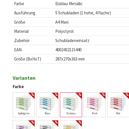
Farbe
Eisblau Metallic
Ausführung
5 Schubladen (1 hohe, 4 flache)
Größe
A4 Maxi
Material
Polystyrol
Zubehör
Schubladeneinsatz
EAN
4002432115440
Größe (BxHxT)
287x270x363 mm
Varianten
Farbe
Apfelgrün
Blau
Eisblau
Pink
Rot