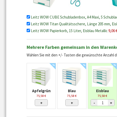
Leitz WOW CUBE Schubladenbox, A4 Maxi, 5 Schubladen
Leitz WOW Titan Qualitätsschere, Länge 205 mm, Ei
Leitz WOW Papierkorb, 15 Liter, Eisblau Metallic
9,06 
Mehrere Farben gemeinsam in den Warenk
Wählen Sie mit den +/- Tasten die gewünschte Anzahl de
%
%
%
Apfelgrün
Blau
Eisblau
75,58 €
75,58 €
75,58 €
+
+
-
+