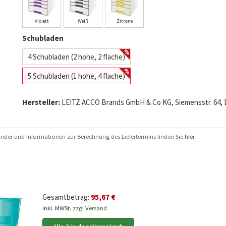
Violett
Weiß
Zitrone
Schubladen
4 Schubladen (2 hohe, 2 flache)
5 Schubladen (1 hohe, 4 flache)
Hersteller:
LEITZ ACCO Brands GmbH & Co KG, Siemensstr. 64, D
 Länder und Informationen zur Berechnung des Liefertermins finden Sie
hier
.
Gesamtbetrag:
95,67 €
inkl. MWSt.
zzgl Versand