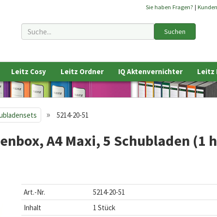
Sie haben Fragen?
|
Kunde
Suchen
Leitz Cosy
Leitz Ordner
IQ Aktenvernichter
Leitz
»
ubladensets
5214-20-51
nbox, A4 Maxi, 5 Schubladen (1 
Art.-Nr.
5214-20-51
Inhalt
1 Stück