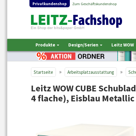
Privatkundenshop
Zum Geschäftskundenshop
Produkte
Design/Serien
Leitz WOW
»
»
Startseite
Arbeitsplatzausstattung
Sch
Leitz WOW CUBE Schublade
4 flache), Eisblau Metallic