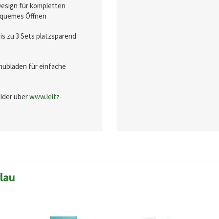
esign für kompletten
bequemes Öffnen
 zu 3 Sets platzsparend
hubladen für einfache
ilder über
www.leitz-
lau