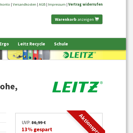
nkonto
|
Versandkosten
|
AGB
|
Impressum
|
Vertrag widerrufen
Warenkorb
anzeigen
 Ergo
Leitz Recycle
Schule
hohe,
Aktionspreis
UVP:
86,99 €
13% gespart