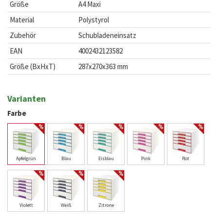
Größe
A4 Maxi
Material
Polystyrol
Zubehör
Schubladeneinsatz
EAN
4002432123582
Größe (BxHxT)
287x270x363 mm
Varianten
Farbe
Apfelgrün
Blau
Eisblau
Pink
Rot
Violett
Weiß
Zitrone